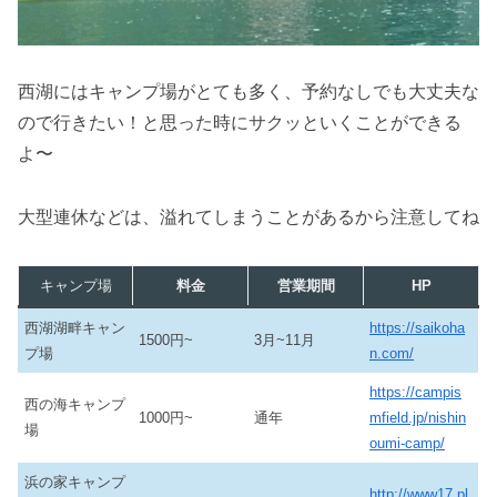
西湖にはキャンプ場がとても多く、予約なしでも大丈夫な
ので行きたい！と思った時にサクッといくことができる
よ〜
大型連休などは、溢れてしまうことがあるから注意してね
キャンプ場
料金
営業期間
HP
西湖湖畔キャン
https://saikoha
1500円~
3月~11月
プ場
n.com/
https://campis
西の海キャンプ
1000円~
通年
mfield.jp/nishin
場
oumi-camp/
浜の家キャンプ
http://www17.pl