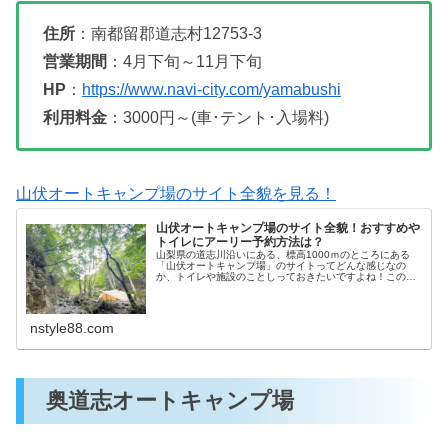
住所
：南都留郡道志村12753-3
営業期間
：4月下旬～11月下旬
HP
：
https://www.navi-city.com/yamabushi
利用料金
：3000円～(車･テント･入場料)
山伏オートキャンプ場のサイト全貌を見る！
山伏オートキャンプ場のサイト全貌！おすすめや
トイレにアーリー予約方法は？
山梨県の道志川沿いにある、標高1000ｍのところにある
「山伏オートキャンプ場」のサイトってどんな感じなの
か、トイレや施設のことしっておきたいですよね！この記
事ではキャンプサイトや水場にトイレなど気になることま
とめてチェック出来ちゃいます♪楽...
nstyle88.com
奥道志オートキャンプ場