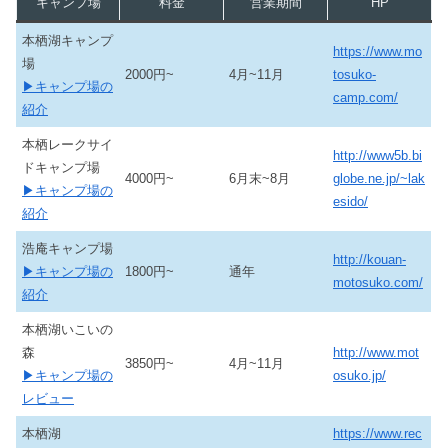
キャンプ場
料金
営業期間
HP
本栖湖キャンプ
https://www.mo
場
2000円~
4月~11月
tosuko-
▶キャンプ場の
camp.com/
紹介
本栖レークサイ
http://www5b.bi
ドキャンプ場
4000円~
6月末~8月
globe.ne.jp/~lak
▶キャンプ場の
esido/
紹介
浩庵キャンプ場
http://kouan-
▶キャンプ場の
1800円~
通年
motosuko.com/
紹介
本栖湖いこいの
森
http://www.mot
3850円~
4月~11月
▶キャンプ場の
osuko.jp/
レビュー
本栖湖
https://www.rec