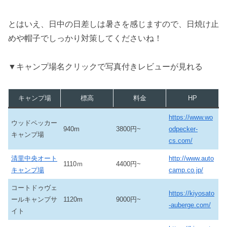
とはいえ、日中の日差しは暑さを感じますので、日焼け止
めや帽子でしっかり対策してくださいね！
▼キャンプ場名クリックで写真付きレビューが見れる
キャンプ場
標高
料金
HP
https://www.wo
ウッドペッカー
940m
3800円~
odpecker-
キャンプ場
cs.com/
清里中央オート
http://www.auto
1110ｍ
4400円~
キャンプ場
camp.co.jp/
コートドゥヴェ
https://kiyosato
ールキャンプサ
1120m
9000円~
-auberge.com/
イト