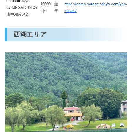
sotosotodays
10000
通
https://camp.sotosotodays.com/yaman
CAMPGROUNDS
円~
年
misaki/
山中湖みさき
西湖エリア