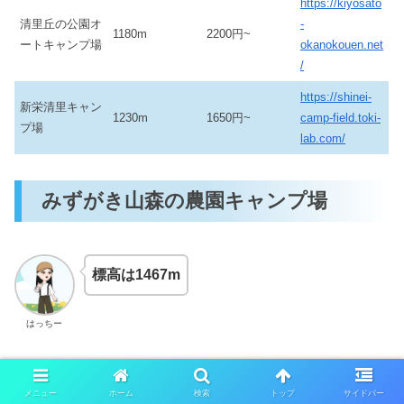
https://kiyosato
清里丘の公園オ
-
1180m
2200円~
ートキャンプ場
okanokouen.net
/
https://shinei-
新栄清里キャン
1230m
1650円~
camp-field.toki-
プ場
lab.com/
みずがき山森の農園キャンプ場
標高は1467m
はっちー
瑞牆山にあるキャンプ場で標高は1400m以上とかなり高
い場所にあるので、とっても涼しく夜は冷えるくらいにな
メニュー
ホーム
検索
トップ
サイドバー