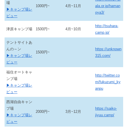
場
1000円~
4月~11月
ala.or.jp/haman
▶キャンプ場レ
oya3/
ビュー
http://tsuhara-
津原キャンプ場
1500円~
4月~10月
camp.jp/
テントサイトあ
んの～ン
https://unknown
1500円~
▶キャンプ場レ
315.com/
ビュー
福住オートキャ
http://twitter.co
ンプ場
m/fukuzumi_ky
▶キャンプ場レ
anpu
ビュー
西湖自由キャン
プ場
https://saiko-
2000円~
3月~12月
▶キャンプ場レ
jiyuu.camp/
ビュー