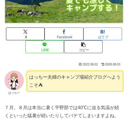
X
Facebook
はてブ
LINE
コピー
2022.08.01
2026.08.01
はっちー夫婦のキャンプ場紹介ブログへよう
こそ⛺️
はっちー
７月、８月は本当に暑く平野部では40℃に迫る気温が続
くといった猛暑が続いたりしてバテてしまいますよね。