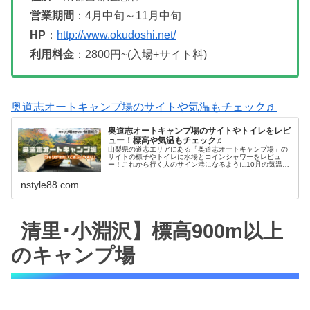
営業期間
：4月中旬～11月中旬
HP
：
http://www.okudoshi.net/
利用料金
：2800円~(入場+サイト料)
奥道志オートキャンプ場のサイトや気温もチェック♬
奥道志オートキャンプ場のサイトやトイレをレビ
ュー！標高や気温もチェック♬
山梨県の道志エリアにある「奥道志オートキャンプ場」の
サイトの様子やトイレに水場とコインシャワーをレビュ
ー！これから行く人のサイン港になるように10月の気温や
紅葉の様子もチェックできるよ！
nstyle88.com
清里･小淵沢】標高900m以上
のキャンプ場