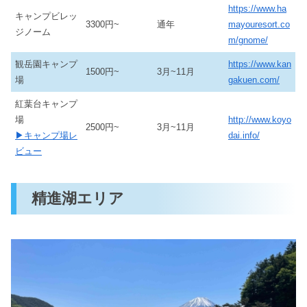
https://www.ha
キャンプビレッ
3300円~
通年
mayouresort.co
ジノーム
m/gnome/
観岳園キャンプ
https://www.kan
1500円~
3月~11月
場
gakuen.com/
紅葉台キャンプ
場
http://www.koyo
2500円~
3月~11月
▶キャンプ場レ
dai.info/
ビュー
精進湖エリア