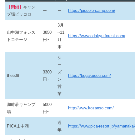
【閉鎖】
キャン
ー
ー
https://piccolo-camp.com/
プ場ピッコロ
3月
山中湖フォレス
3850
~11
https://www.odakyu-forest.com/
トコテージ
円~
月
末
シ
ー
3300
ズ
the508
https://bugakusou.com/
円~
ン
営
業
湖畔荘キャンプ
5000
http://www.kozanso.com/
場
円~
通
PICA山中湖
https://www.pica-resort.jp/yamanakako/
年