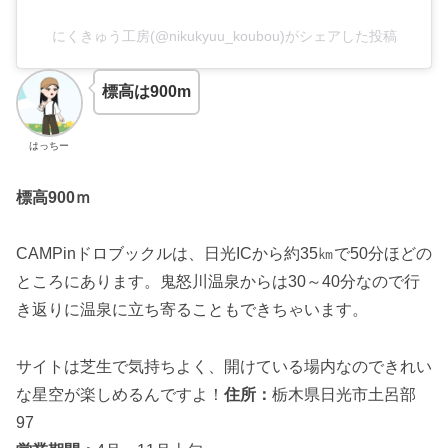
にくきゅう工房(@nikukyuu_koubou)がシェアした投稿
標高は900m
はっちー
標高
900
ｍ
CAMPinドロブックルは、日光ICから約35㎞で50分ほどの
ところにあります。鬼怒川温泉からは30～40分なので行
き返りに温泉に立ち寄ることもできちゃいます。
サイトは芝生で気持ちよく、開けている場内なのできれい
な星空が楽しめるんですよ！
住所：
栃木県日光市土呂部
97