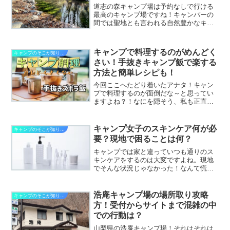
道志の森キャンプ場は予約なしで行ける
最高のキャンプ場ですね！キャンパーの
間では聖地とも言われる自然豊かなキャ
ンプ場なのですが、予約がないだけに、
たくさんのキャンパーがドッと押し寄せ
るキャンプシーズンは何時に行くのがい
キャンプで料理するのがめんどく
キャンプのそこが知りたい
いのでしょう？混雑の中で上手く場所取
さい！手抜きキャンプ飯で楽する
りできる時間を徹底分析しました。
方法と簡単レシピも！
今回ここへたどり着いたアナタ！キャン
プで料理するのが面倒だな～と思ってい
ますよね？！なにを隠そう、私も正直め
んどくさい！と思ってしまうことがある
んです〜自宅のキッチンと違って、スム
ーズじゃないし暗くて見えづらかったり
キャンプ女子のスキンケア何が必
キャンプのそこが知りたい
火加減がうまくいかなかっ...
要？現地で困ることは何？
キャンプでは家と違っていつも通りのス
キンケアをするのは大変ですよね。現地
でそんな状況じゃなかった！なんて慌て
ない為に何が必要か準備しておきましょ
う！
浩庵キャンプ場の場所取り攻略
キャンプのそこが知りたい
方！受付からサイトまで混雑の中
での行動は？
山梨県の浩庵キャンプ場！それはそれは