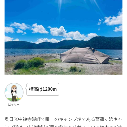
標高は1200m
はっちー
奥日光中禅寺湖畔で唯一のキャンプ場である菖蒲ヶ浜キャ