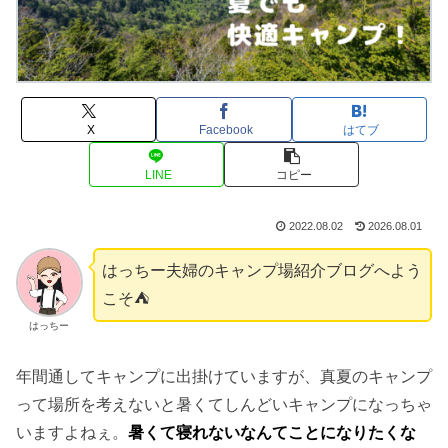
X
Facebook
はてブ
LINE
コピー
2022.08.02
2026.08.01
はっちー夫婦のキャンプ場紹介ブログへよう
こそ⛺️
はっちー
年間通してキャンプに出掛けていますが、真夏のキャンプ
って場所を考えないと暑くてしんどいキャンプになっちゃ
いますよねぇ。
暑くて寝れないなんてことになりたくな