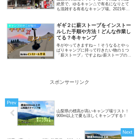
絶景で、ゆるキャン△で有名になりとて
も混雑する有名なキャンプ場。2021年７
月より予約制になりました。▼よけれ
ば、こちらの記事へ予約が出来なかった
ときはこれだった！予約することが出来
ギギ２に薪ストーブをインストー
キャンプのそこが知りたい
ず入場できるかは突撃し...
ルした手順や方法！どんな作業し
てる？冬キャンプ
冬がやってきますね～！そうなるとやっ
ぱりキャンプに持って行きたい物の１つ
「薪ストーブ」ですよね♪薪ストーブの温
かさを知ってしまったらやめられませ
ん。というか、薪ストーブ無で冬キャン
プは出来ません！！！！キャンプをして
いる皆さん、薪ストーブを...
スポンサーリンク
山梨県の標高が高いキャンプ場リスト！
900m以上で夏も涼しくキャンプする！