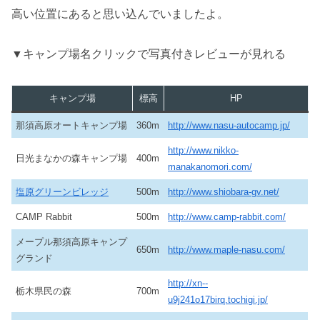
高い位置にあると思い込んでいましたよ。
▼キャンプ場名クリックで写真付きレビューが見れる
キャンプ場
標高
HP
那須高原オートキャンプ場
360m
http://www.nasu-autocamp.jp/
http://www.nikko-
日光まなかの森キャンプ場
400m
manakanomori.com/
塩原グリーンビレッジ
500m
http://www.shiobara-gv.net/
CAMP Rabbit
500m
http://www.camp-rabbit.com/
メープル那須高原キャンプ
650m
http://www.maple-nasu.com/
グランド
http://xn--
栃木県民の森
700m
u9j241o17birq.tochigi.jp/