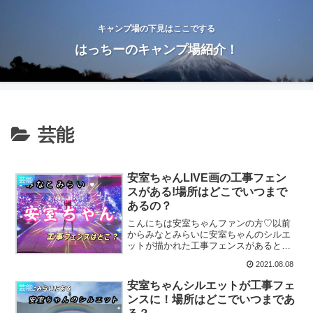
キャンプ場の下見はここでする
はっちーのキャンプ場紹介！
芸能
安室ちゃんLIVE画の工事フェン
芸能
スがある!場所はどこでいつまで
あるの？
こんにちは安室ちゃんファンの方♡以前
からみなとみらいに安室ちゃんのシルエ
ットが描かれた工事フェンスがあると話
題になっていますよね！実はそのシルエ
2021.08.08
ットの他にもあるんです。今回はシルエ
ットではなく安室奈美恵さんのLIVE時の
安室ちゃんシルエットが工事フェ
芸能
絵柄と思われるものが...
ンスに！場所はどこでいつまであ