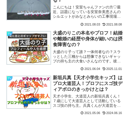
る？
こんにちは！安室ちゃんファンの方♡最
近、話題になっている安室奈美恵さんの
シルエットがみなとみらいの工事現場の
仮囲いのフェンスに描かれていると話題
2021.08.03
2021.08.08
ですね！その場所がどこなのか？いつま
で設置されているのか？描かれている種
大盛のりこの本名やプロフ！結婚
TV
類などを、ご紹介しちゃい...
や離婚の経歴や身体が細いのは摂
食障害なの？
大盛のり子って誰？一体何者なの？スラ
ッとした三種からは想像できないギャッ
プの持ち主の大食いさんなのです。彼女
の本名や年齢、結婚や離婚歴など色々気
2021.06.04
2025.11.01
になっちゃったので調べましたよ。皆さ
んも気になりますか？要チェックです
新垣兵真【天才小学生キッズ】は
TV
よ！
プロ大道芸人！プロフにスゴ技デ
ィアボロのきっかけとは？
天才小学生、大道芸人の新垣兵真くん！
７歳にして大道芸人として活動している
スゴ技の持ち主。兵真くんが大道芸を始
めたきっかけやプロフィールをまとめま
2021.05.06
2024.06.16
した！驚異の成長を目撃です。