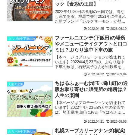
ック【食彩の王国】
2022年4月30日の食彩の王国では、海な
し県である、群馬で去年2021年に生まれ
た新ブランド「シルクサーモン」が登場
します海がないのにサーモン？！なんて
2022.04.25
2026.06.19
驚きですよね！そんなシルクサーモンは
どのような特徴があるのでしょうか？口
ファールニエンテ(下飯田)の場所
ぶらり途中下車の旅
コミに通販お取...
やメニューにテイクアウトと口コ
ミは？ぶらり途中下車の旅
【本ページはプロモーションが含まれて
います】2022年4月23日の、ぶらり途中
下車の旅は、石野真子さんが相鉄線を旅
します。その中で立ち寄った、自家農園
2022.04.22
2023.09.04
の小麦と野菜で作る！石窯ピザのお店
は、相鉄線のゆめが丘駅近くの「小麦畑
ちはるふぁーむ(埼玉･鳩山町)の通
人生の楽園
の石窯食堂Far n...
販お取り寄せに販売所の場所は？
人生の楽園
【本ページはプロモーションが含まれて
います】2022年4月23日の人生の楽園で
は、埼玉県鳩山町にある「ちはるふぁー
む」さんが紹介されます。薪ストーブが
2022.04.21
2026.08.08
ある家に住みたくて土地探しで出会った
鳩山町で農業を始めた飯島ご夫婦の野菜
札幌スープカリーアナンダ(横浜)
はとても甘くておい...
ぶらり途中下車の旅