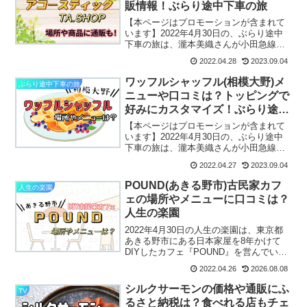
販情報！ぶらり途中下車の旅
【本ページはプロモーションが含まれて
います】2022年4月30日の、ぶらり途中
下車の旅は、瀧本美織さんが小田急線を
旅します。その中で立ち寄った、アメリ
2022.04.28
2023.09.04
カンな日本製おしゃれ雑貨店は
「TRADITION ACOUSTIC.(トラディショ
ワッフルシャッフル(相模大野)メ
ぶらり途中下車の旅
ンアコー...
ニューや口コミは？トッピングで
好みにカスタマイズ！ぶらり途中
下車の旅
【本ページはプロモーションが含まれて
います】2022年4月30日の、ぶらり途中
下車の旅は、瀧本美織さんが小田急線を
旅します。その中で立ち寄った２０種類
2022.04.27
2023.09.04
以上のトッピングが楽しめる！ワッフル
専門店「waffle shuffle(ワッフルシャッ
POUND(あきる野市)古民家カフ
人生の楽園
フ...
ェの場所やメニューに口コミは？
人生の楽園
2022年4月30日の人生の楽園は、東京都
あきる野市にある日本家屋を8年かけて
DIYしたカフェ『POUND』を営んでいる
岩田さんご夫婦が登場します。結婚前は
2022.04.26
2026.08.08
国内外の飲食店を取材をしていた奥様の
玲子さんが作るメニューは経験を生かし
シルクサーモンの価格や通販にふ
TV
たもので、食...
るさと納税は？食べれる店もチェ