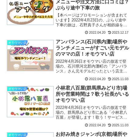
メニューや注文方法に口コミは？
ぶらり途中下車の旅
【本ページはプロモーションが含まれて
います】2022年4月23日の、ぶらり途中
下車の旅は、石野真子さんが相鉄線を旅
します。その中で立ち寄った、グツグツ
2022.04.20
2023.12.17
煮込んだ辛さも選べる地獄谷キーマカレ
ーは横浜にある「札幌スープカリーアナ
アンバランス(石川県内灘)場所や
オモウマい店
ンダ」さんです札幌...
ランチメニューがすごい元モデル
のママの店！オモウマい店
2022年4月26日オモウマい店の放送で登
場の、石川県河北郡内灘町の「アンバラ
ンス」さん元モデルだったという店主の
ママはとてもすごい経歴をもっている驚
2022.04.20
2025.11.03
きの経営者さんでした！そんなアンバラ
ンスのランチメニューがすごすぎると紹
小林君八百屋(群馬県みどり市)場
オモウマい店
介されています。石...
所や営業時間は？歌う社長がいる
オモウマい店
2022年4月26日オモウマい店の放送で登
場の、群馬県みどり市にある「小林君八
百屋」が登場します！歌う！サービス八
百屋社長と予告でも歌を気持ちよさげに
2022.04.20
2025.11.03
歌っている社長の姿が映っていましたね
～♬さて、そんな陽気な社長がいる小林
お好み焼きジャンボ(京都)場所や
オモウマい店
君八百屋さんの場所...