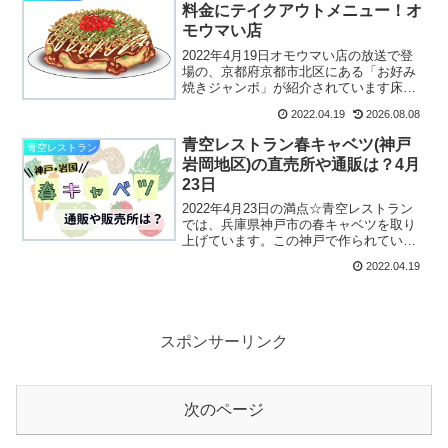
料金にテイクアウトメニュー！オ
モウマい店
2022年4月19日オモウマい店の放送で登
場の、京都府京都市北区にある「お好み
焼きジャンボ」が紹介されています床屋
さんで紹介してもらったものの、飲食の
2022.04.19
2026.08.08
提供はテイクアウトのみだったために取
材お断りされてしまいましたが、気にな
青空レストラン春キャベツ(神戸
青空レストラン
っちゃいますよね～...
岩岡地区)の直売所や通販は？4月
23日
2022年4月23日の満点☆青空レストラン
では、兵庫県神戸市の春キャベツを取り
上げています。この神戸で作られている
キャベツは「こうべ旬菜」人と環境に配
2022.04.19
慮して、神戸市内で栽培された野菜で、
神戸市中央卸売市場を通じて市内の小売
店や小中学校で給食...
スポンサーリンク
次のページ