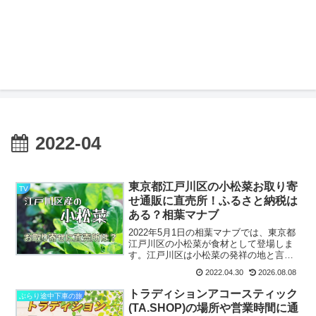
2022-04
東京都江戸川区の小松菜お取り寄
TV
せ通販に直売所！ふるさと納税は
ある？相葉マナブ
2022年5月1日の相葉マナブでは、東京都
江戸川区の小松菜が食材として登場しま
す。江戸川区は小松菜の発祥の地と言わ
れているのだそうですね、そんな小松菜
2022.04.30
2026.08.08
を使って「小松菜の生サラダ」や「小松
菜たっぷり餃子」を作っています。この
トラディションアコースティック
ぶらり途中下車の旅
小松菜が通販お取り...
(TA.SHOP)の場所や営業時間に通