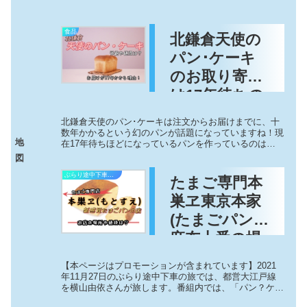
食品
北鎌倉天使の
パン･ケーキ
のお取り寄せ
は17年待ちの
理由や予約に
北鎌倉天使のパン･ケーキは注文からお届けまでに、十
値段と口コミ
数年かかるという幻のパンが話題になっていますね！現
地
在17年待ちほどになっているパンを作っているのは元
は？
競輪選手の多以良泉己(たいら･みずき)さんです。多以
図
良泉己さんが作っている「天使のパン」は...
ぶらり途中下車の旅
たまご専⾨本
巣ヱ東京本家
(たまごパン)
麻布十番の場
所や値段に口
【本ページはプロモーションが含まれています】2021
コミ！ぶらり
年11月27日のぶらり途中下車の旅では、都営大江戸線
を横山由依さんが旅します。番組内では、「パン？ケー
途中下車
キ？カステラ？プリン？？新食感のたまごパンとは!?」