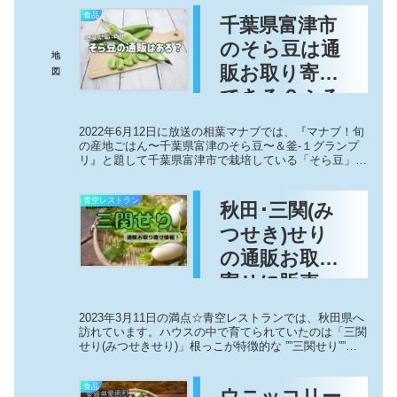
ということで、新感覚のたまごパンが...
食品
千葉県富津市
のそら豆は通
地
販お取り寄せ
図
できる？ふる
さと納税は？
2022年6月12日に放送の相葉マナブでは、『マナブ！旬
【相葉マナ
の産地ごはん〜千葉県富津のそら豆〜＆釜-１グランプ
リ』と題して千葉県富津市で栽培している「そら豆」が
ブ】
登場します。千葉県ではそら豆の原産地として有名で、
通販お取り寄せが出来るのではないか...
青空レストラン
秋田･三関(み
つせき)せり
の通販お取り
寄せに販売
店！しゃきし
2023年3月11日の満点☆青空レストランでは、秋田県へ
ゃき根っこが
訪れています。ハウスの中で育てられていたのは「三関
せり(みつせきせり)」根っこが特徴的な ””三関せり””
美味しい！
は、歯ごたえがよく鍋や蒸しでも美味しく食べられま
す！この三関せりを手に入れる...
食品
ウニッコリー