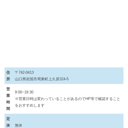
住
〒742-0413
所
山口県岩国市周東町上久原324-5
営
9:00~18:30
業
※営業日時は変わっていることがあるのでHP等で確認すること
時
をおすすめします
間
定
休
無休