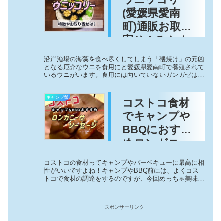
(愛媛県愛南
町)通販お取り
寄せ！みかん
風味のうにを
沿岸漁場の海藻を食べ尽くしてしまう「磯焼け」の元凶
食べられる店
となる厄介なウニを食用にと愛媛県愛南町で養殖されて
いるウニがいます。食用には向いていないガンガゼはえ
や口コミは？
ぐみが強くタンパクなため、改善させるために破棄され
てしまうブロッコリーを与えるとえぐみが消...
キャンプ飯
コストコ食材
でキャンプや
BBQにおすす
めロンガニー
サソーセー
コストコの食材ってキャンプやバーベキューに最高に相
ジ！通販もあ
性がいいですよね！キャンプやBBQ前には、よくコス
トコで食材の調達をするのですが、今回めっちゃ美味し
る！
いソーセージを見つけたのでご紹介します！それは「フ
ィリピン風ソーセージ・ロンガニーサ」これ...
スポンサーリンク