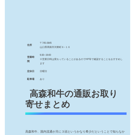
〒745-0845
住所
山口県周南市河東町６−１６
9:30~19:00
営業時
※営業日時は変わっていることがあるのでHP等で確認することをおすすめし
間
ます
定休日
日曜日
駐車場
あり
高森和牛の通販お取り
寄せまとめ
高森和牛、国内流通が月に３頭というかなり希少だということで知らなか