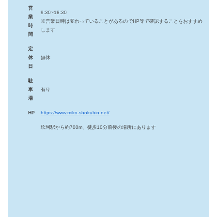
営
9:30~18:30
業
※営業日時は変わっていることがあるのでHP等で確認することをおすすめ
時
します
間
定
休
無休
日
駐
車
有り
場
HP
https://www.miko-shokuhin.net/
玖珂駅から約700m、徒歩10分前後の場所にあります