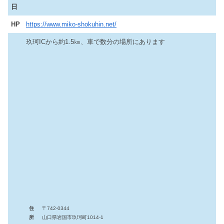
日
HP
https://www.miko-shokuhin.net/
玖珂ICから約1.5㎞、車で数分の場所にあります
住
〒742-0344
所
山口県岩国市玖珂町1014-1