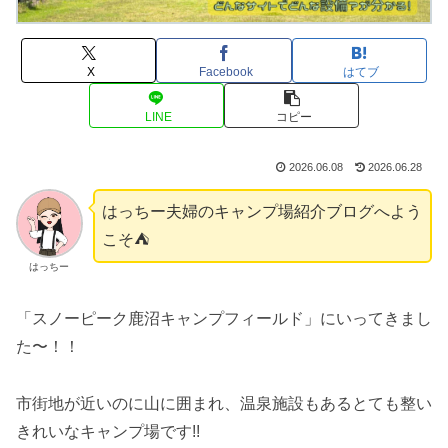
X
Facebook
はてブ
LINE
コピー
2026.06.08
2026.06.28
はっちー夫婦のキャンプ場紹介ブログへよう
こそ⛺️
はっちー
「スノーピーク鹿沼キャンプフィールド」にいってきまし
た〜！！
市街地が近いのに山に囲まれ、温泉施設もあるとても整い
きれいなキャンプ場です!!