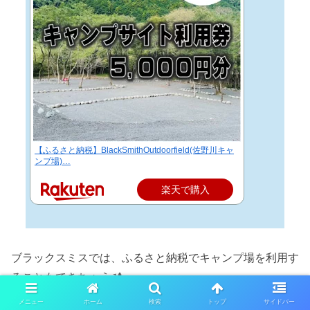
【ふるさと納税】BlackSmithOutdoorfield(佐野川キャ
ンプ場)…
楽天で購入
ブラックスミスでは、ふるさと納税でキャンプ場を利用す
ることもできちゃう🏕
メニュー
ホーム
検索
トップ
サイドバー