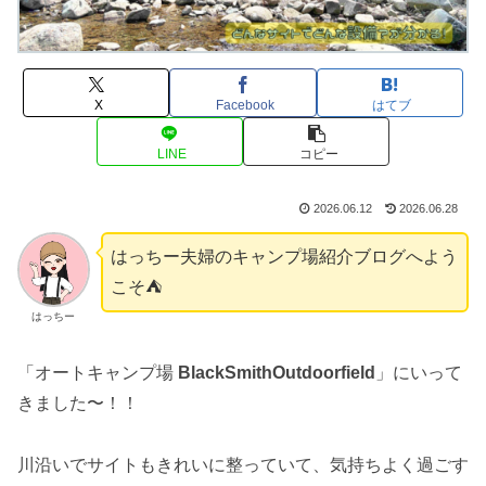
X
Facebook
はてブ
LINE
コピー
2026.06.12
2026.06.28
はっちー夫婦のキャンプ場紹介ブログへよう
こそ⛺️
はっちー
「オートキャンプ場
BlackSmithOutdoorfield
」にいって
きました〜！！
川沿いでサイトもきれいに整っていて、気持ちよく過ごす