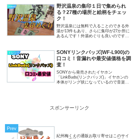
す。これは！！凄そう～ぜひ商品を手に
野沢温泉の集印１日で集められ
travel
取っ...
る？27種の場所と絵柄をチェッ
ク！
野沢温泉には無料で入ることのできる外
湯が13件もあり、さらに集印が27か所に
あるんです！外湯めぐりも良いのです
が、この集印を集めると岡本太郎デザイ
ンのタオルや手ぬぐいをもらうことがで
きるので、外湯めぐりしながら集印を集
SONYリンクバッズ(WF-L900)の
トレンド
めるためにまわるのもと...
口コミ！音漏れや最安値価格を調
査！
SONYから発売されたイヤホン
「LinkBuds(リンクバッズ)」イヤホンの
本体がリング状になっているので音楽を
聴きながら生活音も効き落とすことがな
い優れもの。このリングバッズ(WF-
L900)、購入するにあたって音漏れやノイ
ズキャンセリン...
スポンサーリンク
紀州梅くえの通販お取り寄せはこのサイ