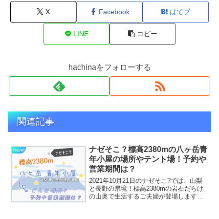
X
Facebook
はてブ
LINE
コピー
hachinaをフォローする
関連記事
ナゼそこ？標高2380mの八ヶ岳青
travel
年小屋の場所やテント場！予約や
営業期間は？
2021年10月21日のナゼそこ?では、山梨
と長野の県境！標高2380mの岩石だらけ
の山奥で生活するご夫婦が登場します。
この山梨と長野の県境の標高2380mの場
所は、八ヶ岳の青年小屋という場所だと