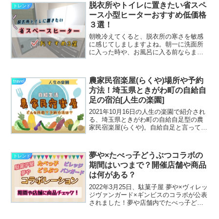
いうことがわかり、山小屋を経営されて
脱衣所やトイレに置きたい省スペ
トレンド
いるご夫...
ース小型ヒーターおすすめ低価格
３選！
朝晩冷えてくると、脱衣所の寒さを敏感
に感じてしましますよね。朝一に洗面所
に入った時や、お風呂に入る前ならまだ
しも風呂上がりは寒さでせっかくあった
まった体が、あっという間に冷めてしま
うということは避けたいですよね。脱衣
農家民宿楽屋(らくや)場所や予約
travel
所って狭いので、出来るだ...
方法！埼玉県ときがわ町の自給自
足の宿泊[人生の楽園]
2021年10月16日の人生の楽園で紹介され
る、埼玉県ときがわ町の自給自足型の農
家民宿楽屋(らくや)。自給自足と言っても
「無理のない自給自足」をテーマにして
いるので、自分たちのできる範囲で自然
体でいられるように努力されていまし
夢や×たべっ子どうぶつコラボの
トレンド
た。民宿を営む...
期間はいつまで？開催店舗や商品
は何がある？
2022年3月25日、駄菓子屋 夢や×ヴィレッ
ジヴァンガード×ギンビスのコラボが公表
されました！夢や店舗内でたべっ子どう
ぶつ モチーフのグッズや菓子商品が期間
限定のPOPUP SHOPに展開されるんで