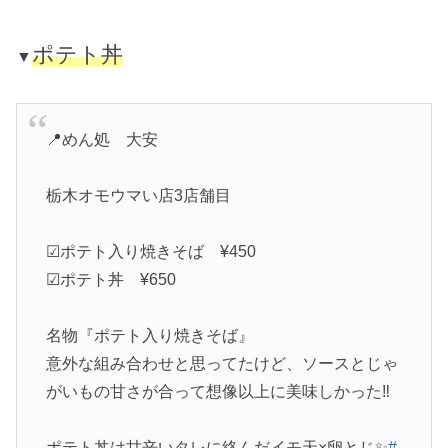
ポテト丼
▼
📍めん処 大安
栃木オモウマい店3店舗目
☑︎ポテト入り焼きそば ¥450
☑︎ポテト丼 ¥650
名物『ポテト入り焼きそば』
意外な組み合わせと思ってたけど、ソースとじゃ
がいもの甘さが合って想像以上に美味しかった‼️
ポテト丼は甘辛いタレに絡んだイモ天×卵とじ✨
#