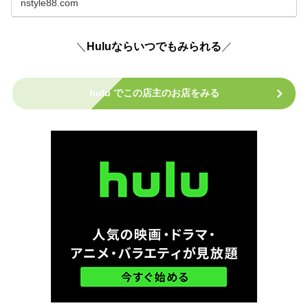
nstyle88.com
＼
Huluならいつでもみられる
／
hulu でこの店主のお店をみる