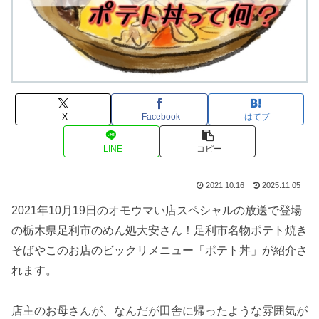
X
Facebook
はてブ
LINE
コピー
2021.10.16
2025.11.05
2021年10月19日のオモウマい店スペシャルの放送で登場
の栃木県足利市のめん処大安さん！足利市名物ポテト焼き
そばやこのお店のビックリメニュー「ポテト丼」が紹介さ
れます。
店主のお母さんが、なんだが田舎に帰ったような雰囲気が