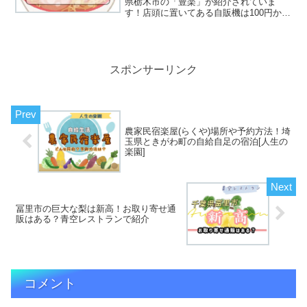
県栃木市の「豊楽」が紹介されていま
す！店頭に置いてある自販機は100円から
購入することができたり、ラーメンや定
食が安くなってる日があってリサーチし
ていくと安く頂くことができちゃうの♪そ
んな、豊楽の...
スポンサーリンク
農家民宿楽屋(らくや)場所や予約方法！埼
玉県ときがわ町の自給自足の宿泊[人生の
楽園]
冨里市の巨大な梨は新高！お取り寄せ通
販はある？青空レストランで紹介
コメント