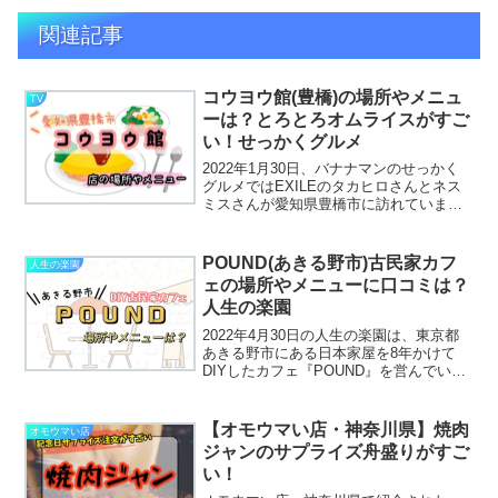
関連記事
コウヨウ館(豊橋)の場所やメニュ
TV
ーは？とろとろオムライスがすご
い！せっかくグルメ
2022年1月30日、バナナマンのせっかく
グルメではEXILEのタカヒロさんとネス
ミスさんが愛知県豊橋市に訪れていま
す。そこで食べていたのが、「とろとろ
オムライス」に串カツが添えられた見る
からに半熟が美味しそうでしたね♪この半
POUND(あきる野市)古民家カフ
人生の楽園
熟とろとろのオ...
ェの場所やメニューに口コミは？
人生の楽園
2022年4月30日の人生の楽園は、東京都
あきる野市にある日本家屋を8年かけて
DIYしたカフェ『POUND』を営んでいる
岩田さんご夫婦が登場します。結婚前は
国内外の飲食店を取材をしていた奥様の
玲子さんが作るメニューは経験を生かし
【オモウマい店・神奈川県】焼肉
オモウマい店
たもので、食...
ジャンのサプライズ舟盛りがすご
い！