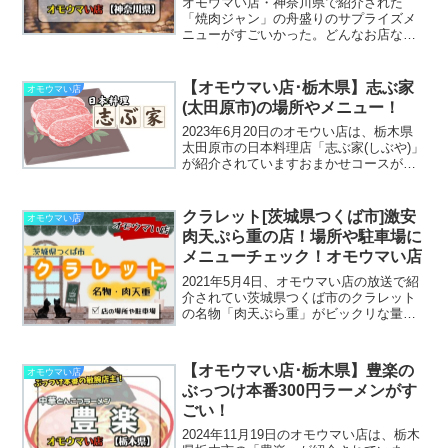
オモウマい店・神奈川県で紹介された
「焼肉ジャン」の舟盛りのサプライズメ
ニューがすごいかった。どんなお店なの
か場所と一緒にまとめたよ♪
【オモウマい店･栃木県】志ぶ家
オモウマい店
(太田原市)の場所やメニュー！
2023年6月20日のオモウい店は、栃木県
太田原市の日本料理店「志ぶ家(しぶや)」
が紹介されていますおまかせコースが
5500円からやランチもリーズナブルで評
判の高いお店ですそんな、日本料理志ぶ
屋の場所やメニューに口コミをまとめて
クラレット[茨城県つくば市]激安
オモウマい店
ます志ぶ家の...
肉天ぷら重の店！場所や駐車場に
メニューチェック！オモウマい店
2021年5月4日、オモウマい店の放送で紹
介されてい茨城県つくば市のクラレット
の名物「肉天ぷら重」がビックリな量で
したこのクラレットさん喫茶店なのです
がガッツリ飯がたくさんあるちょっと変
わったお店です風変わりな喫茶店クラレ
【オモウマい店･栃木県】豊楽の
オモウマい店
ットの場所や駐車場...
ぶっつけ本番300円ラーメンがす
ごい！
2024年11月19日のオモウマい店は、栃木