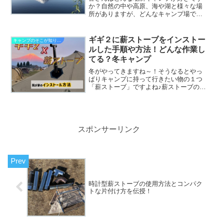
か？自然の中や高原、海や湖と様々な場
所がありますが、どんなキャンプ場でも
「オートキャンプ」だと、とっても楽チ
ンなんですよね！邪道？！なんて声もあ
るかもしれませんが、ここでは楽チンな
ギギ２に薪ストーブをインストー
キャンプのそこが知りたい
富士五湖の１つ河口湖周辺...
ルした手順や方法！どんな作業し
てる？冬キャンプ
冬がやってきますね～！そうなるとやっ
ぱりキャンプに持って行きたい物の１つ
「薪ストーブ」ですよね♪薪ストーブの温
かさを知ってしまったらやめられませ
ん。というか、薪ストーブ無で冬キャン
プは出来ません！！！！キャンプをして
いる皆さん、薪ストーブを...
スポンサーリンク
時計型薪ストーブの使用方法とコンパク
トな片付け方を伝授！