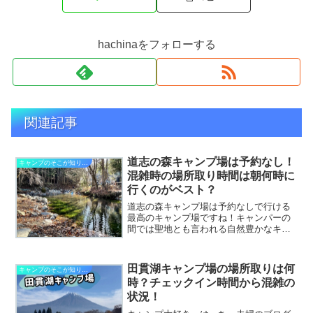
hachinaをフォローする
関連記事
道志の森キャンプ場は予約なし！
キャンプのそこが知りたい
混雑時の場所取り時間は朝何時に
行くのがベスト？
道志の森キャンプ場は予約なしで行ける
最高のキャンプ場ですね！キャンパーの
間では聖地とも言われる自然豊かなキャ
ンプ場なのですが、予約がないだけに、
たくさんのキャンパーがドッと押し寄せ
るキャンプシーズンは何時に行くのがい
田貫湖キャンプ場の場所取りは何
キャンプのそこが知りたい
いのでしょう？混雑の中で上手く場所取
時？チェックイン時間から混雑の
りできる時間を徹底分析しました。
状況！