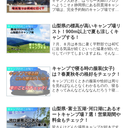
キャンプ大好き、はっちー夫婦のブログ
へようこそ♬静岡県にある田貫湖キャン
プ場は、完全予約制のキャンプ場です
が、区画のないオールフリーサイトなん
ですよね。なので、場所取りはなんだ
か、ひしめき合っているような気がしま
山梨県の標高が高いキャンプ場リ
キャンプのそこが知りたい
す。人気のAサイトなんかはチ...
スト！900m以上で夏も涼しくキ
ャンプする！
７月、８月は本当に暑く平野部では40℃
に迫る気温が続くといった猛暑が続いた
りしてバテてしまいますよね。そんな暑
い中でキャンプなんて出かけたら、楽し
むことなんてできないし寝れない。。。
そこで標高の高い場所へ行けば涼しいは
キャンプで寝る時の服装(女子)
キャンプのそこが知りたい
ず！！標高が100m上...
は？春夏秋冬の格好をチェック！
キャンプに行くときの服装や恰好は周り
を見ればなんとなくわかるものの、寝る
ときってみんなどんななんだろう？寝る
ときのスタイルはなかなか他人の服装を
見ることができないので悩みますよね
～。季節や気温によっても変わってくる
山梨県･富士五湖･河口湖にあるオ
のですが、春夏秋冬の季節で...
キャンプのそこが知りたい
ートキャンプ場７選！営業期間や
料金もチェック！
皆さんはどんな場所キャンプが好きです