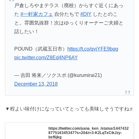
戸倉しろやまテラス（廃校）からすぐ近くにあっ
た
#一軒家カフェ
自分たちで
#DIY
したとのこ
と。雰囲気抜群！次はゆっくりオーナーご夫婦と
話したい！
POUND（武蔵五日市）
https://t.co/qvjYFE9bqg
pic.twitter.com/Z8Ed4NP6AY
— 吉田 将来／ソクスポ (@kurumirai21)
December 13, 2018
▼程よい味付けになっていてとっても美味しそうですね♬
https://twitter.com/yana_ken_/status/1447432
877516345347?s=20&t=3-K2LqTxCikJzy-
bxf6jkg