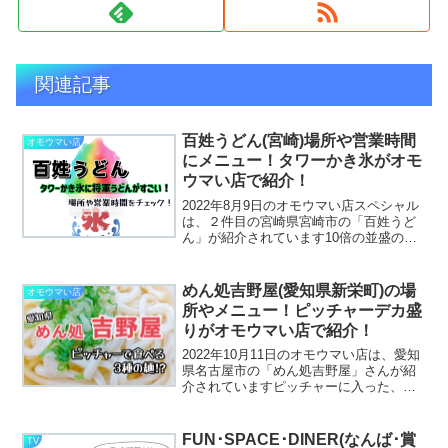
関連記事
百姓うどん(宮崎)場所や営業時間
オモウマい店
にメニュー！タワーかき氷がオモ
ウマい店で紹介！
2022年8月9日のオモウマい店スペシャル
は、２件目の宮崎県宮崎市の「百姓うど
ん」が紹介されています10倍の並盛の将
軍盛りにも驚きですが、高さ73センチも
あると紹介されたかき氷が名物だそう
で、こちらのかき氷にも驚きが隠せませ
めん処吉野屋(愛知県新栄町)の場
オモウマい店
んでした。そんな...
所やメニュー！ピッチャーデカ盛
りがオモウマい店で紹介！
2022年10月11日のオモウマい店は、愛知
県名古屋市の「めん処吉野屋」さんが紹
介されていますピッチャーに入った、う
どん・そば・きしめんがかなりの量で提
供されていましたね。地元では有名なデ
カ盛り店で、たくさんの方が訪れている
FUN･SPACE･DINER(なんば･賞
TV