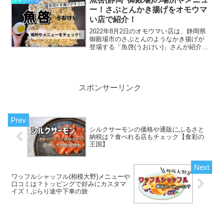
オモウマい店
ー！さぶとんかき揚げをオモウマ
い店で紹介！
2022年8月2日のオモウマい店は、静岡県
御殿場市のさぶとんのようなかき揚げが
登場する「魚啓(うおけい)」さんが紹介さ
れていますデカ盛りで有名で、これを完
食する人はなかなかいないのですが、と
～っても美味しい天ぷらの他にも海鮮丼
などもあるので...
スポンサーリンク
シルクサーモンの価格や通販にふるさと
納税は？食べれる店もチェック【食彩の
王国】
ワッフルシャッフル(相模大野)メニューや
口コミは？トッピングで好みにカスタマ
イズ！ぶらり途中下車の旅