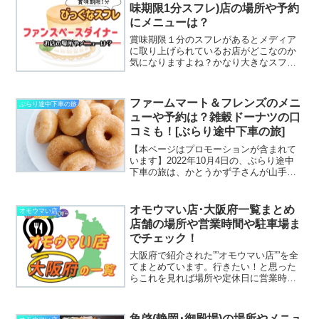
んですよ！そんな...
味期限1分スフレ)店の場所や予約
にメニューは？
賞味期限１分のスフレがあるとメディア
に取り上げられているお店がどこなのか
気になりますよね？かなり大きなスフレ
が「賞味期限１分」だなんて紹介されて
いるので、１分じゃ食べきれないよな～
なんて思いながら美味しそうな画面にく
ファームマート＆フレンズのメニ
ぶらり途中下車の旅
ぎ付けだったのですが。こ...
ューや予約は？雑穀ドーナツの口
コミも！[ぶらり途中下車の旅]
【本ページはプロモーションが含まれて
います】2022年10月4日の、ぶらり途中
下車の旅は、かとうかず子さんが山手線
を旅します。その中で立ち寄った、ふわ
ふわのドーナツ屋さん「ファームマート
＆フレンズ(FarmMart & Friends)」雑...
オモウマい店･大阪府一覧まとめ
オモウマい店
店舗の場所や営業時間や駐車場ま
でチェック！
大阪府で紹介された””オモウマい店””を全
てまとめています。行きたい！と思った
らこれを見れば場所や定休日に営業時間
まで丸わかりです！
魚啓(静岡･御殿場)の場所やメニュ