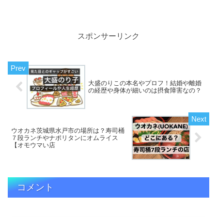
れているのだそうですね、そんな小松菜
を使って「小松菜の生サラダ」や「小松
菜たっぷり餃子」を作っています。この
小松菜が通販お取り...
スポンサーリンク
大盛のりこの本名やプロフ！結婚や離婚
の経歴や身体が細いのは摂食障害なの？
ウオカネ茨城県水戸市の場所は？寿司桶
７段ランチやナポリタンにオムライス
【オモウマい店
コメント