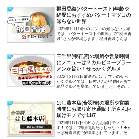
梶田香織(バタートースト)年齢や
TV
経歴におすすめバター！マツコの
知らない世界
2021年12月14日のマツコの知らない世界
では「バタートーストの世界」で””梶田香
織””さんが登場します。梶田香織さんは、
日本でただ１人の評論家と言われるほど
バタートーストの魅力にハマっている人
なんです。一体どんな方なのでしょう？
三千里(雫石店)の場所や営業時間
TV
バタート...
にメニューは？カルビスープラー
メンが旨い！せっかくグルメ
2022年2月27日放送のバナナマンのせっ
かくグルメでは、日村さんが全国4ヵ所で
絶品グルメを堪能していました！その中
で訪れた、岩手県盛岡の「三千里」さん
の「カルビスープラーメン」三千里・雫
石店のお店の場所やメニューなどをまと
はし藤本店(合羽橋)の場所や営業
TV
めちゃいました！...
時間にお取り寄せ通販！所さんお
届けモノです11/7
2021年11月7日の所さんお届けモノで
す！では、””料理道具だけじゃない！★か
っぱ橋道具街””が特集されています。その
中で、創業１１１年の箸専門店という全