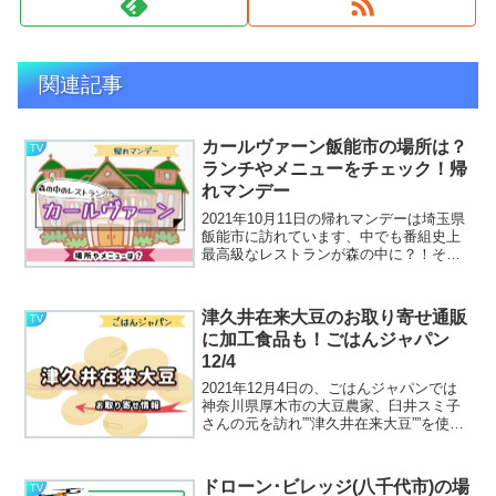
関連記事
カールヴァーン飯能市の場所は？
TV
ランチやメニューをチェック！帰
れマンデー
2021年10月11日の帰れマンデーは埼玉県
飯能市に訪れています、中でも番組史上
最高級なレストランが森の中に？！それ
はカールヴァーン(CARVAAN) ブルワリー
＆レストランで地中海料理のお店でし
た。お店の場所やランチなどメニューが
津久井在来大豆のお取り寄せ通販
TV
気になっ...
に加工食品も！ごはんジャパン
12/4
2021年12月4日の、ごはんジャパンでは
神奈川県厚木市の大豆農家、臼井スミ子
さんの元を訪れ””津久井在来大豆””を使っ
た料理をいただいてます。スミ子さんお
手製のみそ料理、豚肉のみそ漬けや、み
そと炒った鰹節に味噌汁を食べているの
ドローン･ビレッジ(八千代市)の場
TV
ですが、その...