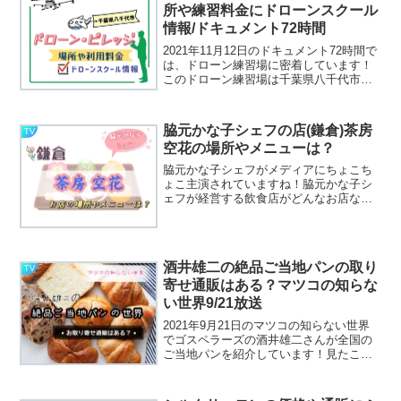
所や練習料金にドローンスクール
情報/ドキュメント72時間
2021年11月12日のドキュメント72時間で
は、ドローン練習場に密着しています！
このドローン練習場は千葉県八千代市に
あるDrone★Village(ドローン・ビレッジ)
です。ドローン・ビレッジではドローン
の練習の他にドローンのスクールも行...
脇元かな子シェフの店(鎌倉)茶房
TV
空花の場所やメニューは？
脇元かな子シェフがメディアにちょこち
ょこ主演されていますね！脇元かな子シ
ェフが経営する飲食店がどんなお店なの
でしょうか？お店は鎌倉にあり、築90年
の古民家を改し和と現代の雰囲気のある
「空花」という名前のお店です。東京・
元麻布「かんだ」、東京...
酒井雄二の絶品ご当地パンの取り
TV
寄せ通販はある？マツコの知らな
い世界9/21放送
2021年9月21日のマツコの知らない世界
でゴスペラーズの酒井雄二さんが全国の
ご当地パンを紹介しています！見たこと
のないパンがたくさん登場し、どれもこ
れも気になってしまうのですが、どのパ
ンも食べたくなってきますよね～お取り