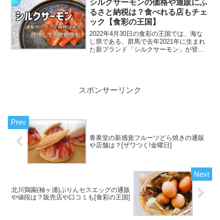
シルクサーモンの価格や通販にふ
TV
寄せせていないか調...
るさと納税は？食べれる店もチェ
ック【食彩の王国】
2022年4月30日の食彩の王国では、海な
し県である、群馬で去年2021年に生まれ
た新ブランド「シルクサーモン」が登場
します海がないのにサーモン？！なんて
驚きですよね！そんなシルクサーモンは
どのような特徴があるのでしょうか？口
コミに通販お取...
スポンサーリンク
青果堂の新感覚フルーツどら焼きの通販
や店舗は？[ザワつく!金曜日]
北川鶏園(袖ヶ浦)ぷりんセスエッグの通販
や値段は？販売店や口コミも[食彩の王国]