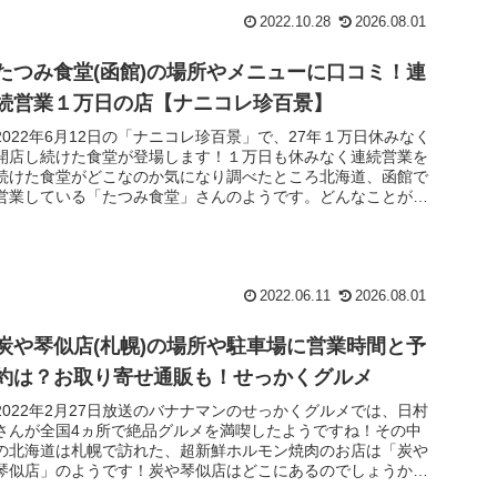
2022.10.28
2026.08.01
たつみ食堂(函館)の場所やメニューに口コミ！連
続営業１万日の店【ナニコレ珍百景】
2022年6月12日の「ナニコレ珍百景」で、27年１万日休みなく
開店し続けた食堂が登場します！１万日も休みなく連続営業を
続けた食堂がどこなのか気になり調べたところ北海道、函館で
営業している「たつみ食堂」さんのようです。どんなことがあ
っても営...
2022.06.11
2026.08.01
炭や琴似店(札幌)の場所や駐車場に営業時間と予
約は？お取り寄せ通販も！せっかくグルメ
2022年2月27日放送のバナナマンのせっかくグルメでは、日村
さんが全国4ヵ所で絶品グルメを満喫したようですね！その中
の北海道は札幌で訪れた、超新鮮ホルモン焼肉のお店は「炭や
琴似店」のようです！炭や琴似店はどこにあるのでしょうか？
場所やメニ...