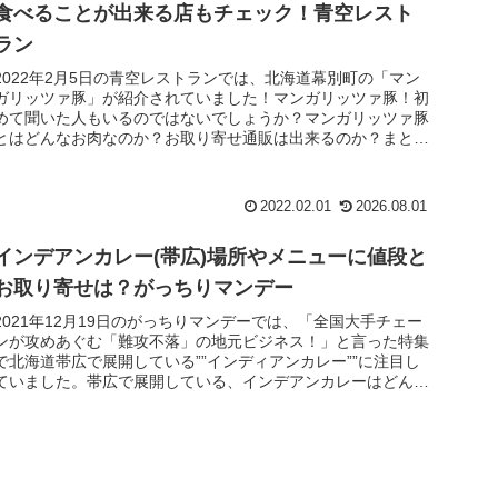
食べることが出来る店もチェック！青空レスト
ラン
2022年2月5日の青空レストランでは、北海道幕別町の「マン
ガリッツァ豚」が紹介されていました！マンガリッツァ豚！初
めて聞いた人もいるのではないでしょうか？マンガリッツァ豚
とはどんなお肉なのか？お取り寄せ通販は出来るのか？まとめ
ました！日本...
2022.02.01
2026.08.01
インデアンカレー(帯広)場所やメニューに値段と
お取り寄せは？がっちりマンデー
2021年12月19日のがっちりマンデーでは、「全国大手チェー
ンが攻めあぐむ「難攻不落」の地元ビジネス！」と言った特集
で北海道帯広で展開している””インディアンカレー””に注目し
ていました。帯広で展開している、インデアンカレーはどんな
カレー...