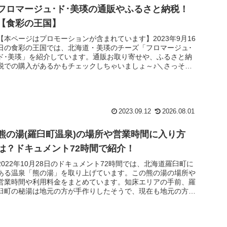
フロマージュ･ド･美瑛の通販やふるさと納税！
【食彩の王国】
【本ページはプロモーションが含まれています】2023年9月16
日の食彩の王国では、北海道・美瑛のチーズ「フロマージュ･
ド･美瑛」を紹介しています。通販お取り寄せや、ふるさと納
税での購入があるかもチェックしちゃいましょ～♪＼さっそく
チェック／...
2023.09.12
2026.08.01
熊の湯(羅臼町温泉)の場所や営業時間に入り方
は？ドキュメント72時間で紹介！
2022年10月28日のドキュメント72時間では、北海道羅臼町に
ある温泉「熊の湯」を取り上げています。この熊の湯の場所や
営業時間や利用料金をまとめています。知床エリアの手前、羅
臼町の秘湯は地元の方が手作りしたそうで、現在も地元の方々
がきれい...