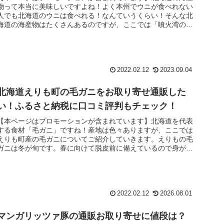
物って本当に美味しいですよね！よく本州でウニが食べれない
人でも北海道のウニは食べれる！なんていうくらい！そんな北
海道の海産物はたくさんあるのですが、ここでは「噴火湾のホ
タテ」のお取り寄...
2022.02.12
2023.09.04
北海道えりも町の毛ガニをお取り寄せ通販した
い！ふるさと納税に口コミ評判もチェック！
【本ページはプロモーションが含まれています】北海道を代表
する食材「毛ガニ」ですね！産地は色々ありますが、ここでは
えりも町産の毛ガニについてご紹介していきます。えりもの毛
ガニは冬が旬です。春に向けて脱皮前に備えているので身がぎ
っしり、ミソもた...
2022.02.12
2026.08.01
マンガリッツァ豚の通販お取り寄せに値段は？