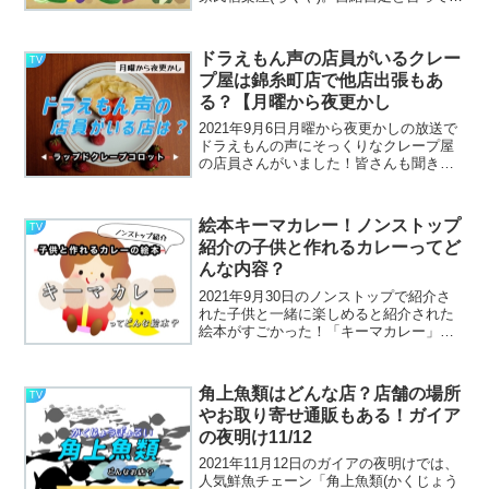
「無理のない自給自足」をテーマにして
いるので、自分たちのできる範囲で自然
体でいられるように努力されていまし
ドラえもん声の店員がいるクレー
TV
た。民宿を営む...
プ屋は錦糸町店で他店出張もあ
る？【月曜から夜更かし
2021年9月6日月曜から夜更かしの放送で
ドラえもんの声にそっくりなクレープ屋
の店員さんがいました！皆さんも聞きま
したよね？昔懐かし、大山のぶ代さん時
代のドラえもんでしたね！なんだか懐か
しくて、あのしゃべるスピードにも優し
絵本キーマカレー！ノンストップ
TV
さや温かさを感じて...
紹介の子供と作れるカレーってど
んな内容？
2021年9月30日のノンストップで紹介さ
れた子供と一緒に楽しめると紹介された
絵本がすごかった！「キーマカレー」と
いう絵本なのですが、子どもと一緒にカ
レーライスが作れちゃう絵本だったんで
す！絵本としての世界観もしっかりあ
角上魚類はどんな店？店舗の場所
TV
り、その流れから料理...
やお取り寄せ通販もある！ガイア
の夜明け11/12
2021年11月12日のガイアの夜明けでは、
人気鮮魚チェーン「角上魚類(かくじょう