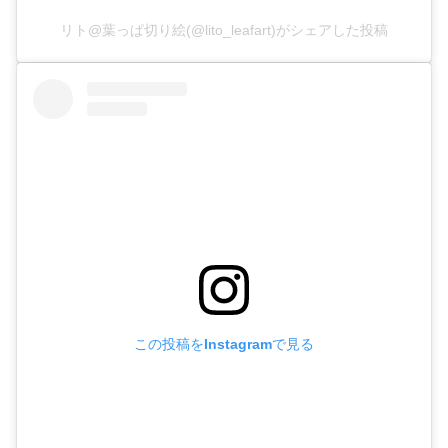
リト@葉っぱ切り絵(@lito_leafart)がシェアした投稿
この投稿をInstagramで見る