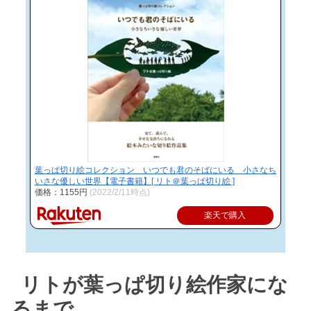
葉っぱ切り絵コレクション いつでも君のそばにいる 小さなち
いさな優しい世界【電子書籍】[ リト＠葉っぱ切り絵 ]
価格：1155円
(2022/2/11時点)
楽天で購入
リトが葉っぱ切り絵作家にな
るまで