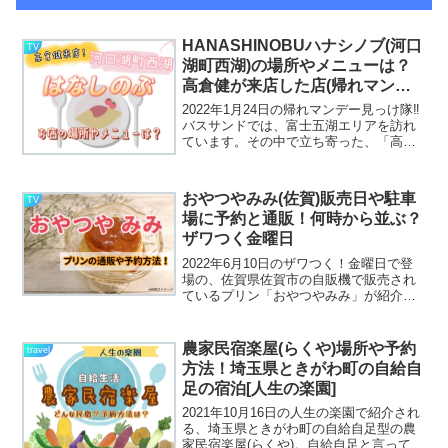
HANASHINOBUハナシノブ(河口
TV
湖町西湖)の場所やメニューは？
高倉健が来店した店(帰れマンデ
ー
2022年1月24日の帰れマンデー見っけ隊‼
バスサンドでは、富士五湖エリアを訪れ
ています。その中で立ち寄った、「高倉
健」さんが、訪れていたという、With
Dog HANASHINOBU(ハナシノブ)さんと
いう洋食店が登場します！高倉健さん...
おやつやみみ(佐賀)販売日や駐車
TV
場に予約と通販！何時から並ぶ？
ザワつく金曜日
2022年6月10日のザワつく！金曜日で登
場の、佐賀県佐賀市の自販機で販売され
ているプリン「おやつやみみ」が紹介さ
れます！週に１度の販売日は行列ができ
るほどの人気のプリンなのですが、週に
１度の販売日はいつなのでしょう？予約
農家民宿楽屋(らくや)場所や予約
travel
や通販お取り寄せや...
方法！埼玉県ときがわ町の自給自
足の宿泊[人生の楽園]
2021年10月16日の人生の楽園で紹介され
る、埼玉県ときがわ町の自給自足型の農
家民宿楽屋(らくや)。自給自足と言っても