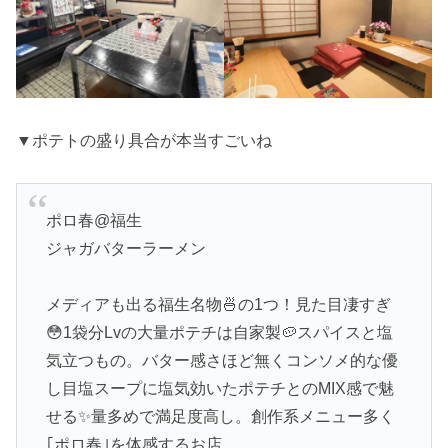
▼ポテトの盛り具合が本当すごいね
ポロ春@福生
ジャガバターラーメン
メディアも出る福生名物🍜の1つ！見た目凄すぎ
😳1袋分Lvの大量ポテチは自家製🥔スパイスと塩
気立つもの。バター感さほど無くコンソメ的な優
し目塩スープに塩気効いたポテチとのMIX感で魅
せる✨️量多めで満足度高し。創作系メニュー多く
｢ポロ春｣を体感するお店