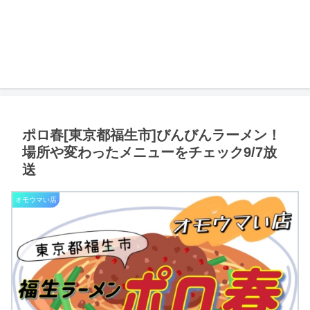
ポロ春[東京都福生市]びんびんラーメン！
場所や変わったメニューをチェック9/7放
送
オモウマい店