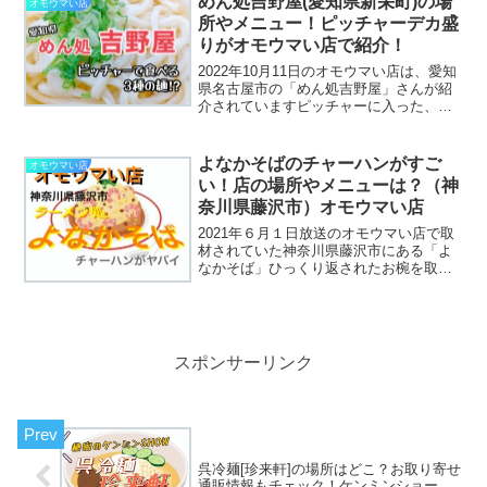
めん処吉野屋(愛知県新栄町)の場
オモウマい店
て訪れる人が多いようです...
所やメニュー！ピッチャーデカ盛
りがオモウマい店で紹介！
2022年10月11日のオモウマい店は、愛知
県名古屋市の「めん処吉野屋」さんが紹
介されていますピッチャーに入った、う
どん・そば・きしめんがかなりの量で提
供されていましたね。地元では有名なデ
カ盛り店で、たくさんの方が訪れている
よなかそばのチャーハンがすご
オモウマい店
んですよ！そんな...
い！店の場所やメニューは？（神
奈川県藤沢市）オモウマい店
2021年６月１日放送のオモウマい店で取
材されていた神奈川県藤沢市にある「よ
なかそば」ひっくり返されたお椀を取る
と現れるボリュームのある美味しそうな
チャーハン！魅力的ですね〜食べたいで
すねぇ。いつでも行けるように、お店の
場所をチェックしておきましょ！メニュ
ーもたくさんありましたよ。
スポンサーリンク
呉冷麺[珍来軒]の場所はどこ？お取り寄せ
通販情報もチェック！ケンミンショー