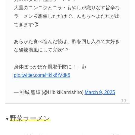
大量のニンニクとニラ・もやしが織りなす旨辛な
ラーメン🍜想像しただけで、んもぅ〜よだれが出
てきます🤤
あらかた食べ進んだ後は、酢を回し入れて大好き
な酸辣湯風にして完飲^ ^
身体ぽっかぽか風邪予防に！！👍
pic.twitter.com/Hklk6rVdk6
— 神城 響輝 (@HibikiKamishiro)
March 9, 2025
野菜ラーメン
▼