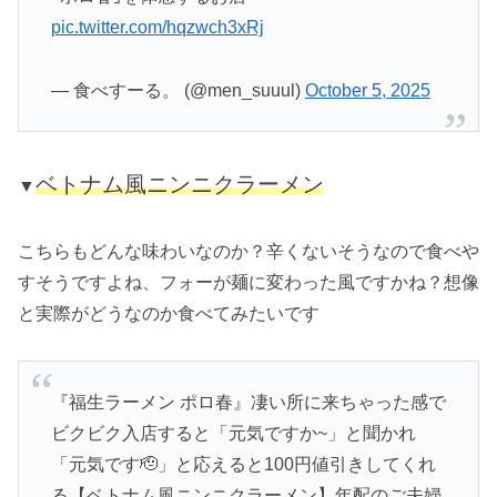
pic.twitter.com/hqzwch3xRj
— 食べすーる。 (@men_suuul)
October 5, 2025
ベトナム風ニンニクラーメン
▼
こちらもどんな味わいなのか？辛くないそうなので食べや
すそうですよね、フォーが麺に変わった風ですかね？想像
と実際がどうなのか食べてみたいです
『福生ラーメン ポロ春』凄い所に来ちゃった感で
ビクビク入店すると「元気ですか~」と聞かれ
「元気です🫡」と応えると100円値引きしてくれ
る【ベトナム風ニンニクラーメン】年配のご夫婦