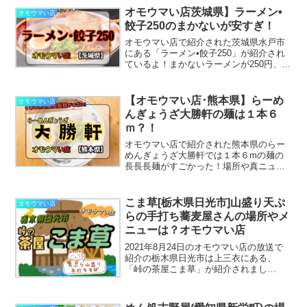
どんなのでしょう？山口県にとどまらず
オモウマい店茨城県】ラーメン•
オモウマい店
店舗展開をし...
餃子250のまかないが安すぎ！
オモウマい店で紹介された茨城県水戸市
にある「ラーメン•餃子250」が紹介され
ているよ！まかないラーメンが250円、餃
子が250円リーズナブルで嬉しいお店♪
【オモウマい店･熊本県】らーめ
オモウマい店
んぎょうざ大勝軒の麺は１本６
ｍ？！
オモウマい店で紹介された熊本県のらー
めんぎょうざ大勝軒では１本６mの麺の
長長長麺がすごかった！場所や真ニュー
をチェック！
こま草[栃木県日光市]山盛り天ぷ
オモウマい店
らの手打ち蕎麦屋さんの場所やメ
ニューは？オモウマい店
2021年8月24日のオモウマい店の放送で
紹介の栃木県日光市は上三衣にある、
「峠の茶屋こま草」が紹介されまし
た！！美味しい手打ち蕎麦と山盛りの天
ぷらがとっても気になりますね〜バット
いっぱいに乗せられた天ぷらが食べたく