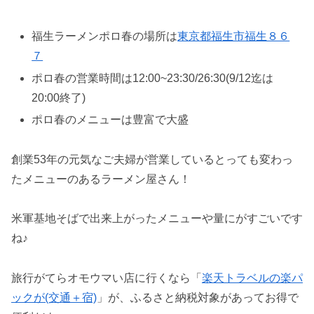
福生ラーメンポロ春の場所は
東京都福生市福生８６
７
ポロ春の営業時間は12:00~23:30/26:30(9/12迄は
20:00終了)
ポロ春のメニューは豊富で大盛
創業53年の元気なご夫婦が営業しているとっても変わっ
たメニューのあるラーメン屋さん！
米軍基地そばで出来上がったメニューや量にがすごいです
ね♪
旅行がてらオモウマい店に行くなら「
楽天トラベルの楽パ
ックが(交通＋宿)
」が、ふるさと納税対象があってお得で