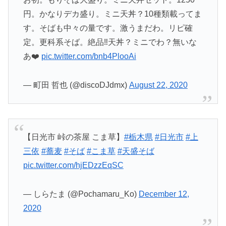
円。かなりデカ盛り。ミニ天丼？10種類載ってま
す。そばも中々の量です。激うまだわ。リピ確
定。更科系そば。絶品‼️天丼？ミニでわ？無いな
あ❤️
pic.twitter.com/bnb4PlooAi
— 町田 哲也 (@discoDJdmx)
August 22, 2020
【日光市 峠の茶屋 こま草】
#栃木県
#日光市
#上
三依
#蕎麦
#そば
#こま草
#天盛そば
pic.twitter.com/hjEDzzEqSC
— しらたま (@Pochamaru_Ko)
December 12,
2020