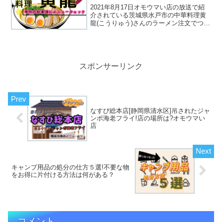
2021年8月17日オモウマい店の放送で紹
介されている茨城県水戸市の中華料理黄
龍(こうりゅう)さんのラーメン注文でつい
てくる小鉢の量が半端なくて驚きまし
た！経営しているご夫婦の仲良さげな会
話にもほっこりしますねそんな黄龍のお
店の場所駐車場の...
スポンサーリンク
なすび総本店[静岡県清水区]吊されたジャ
ンボ海老フライ!店の場所は?オモウマい
店
キャンプ用品の処分の仕方５選!不要な物
をお得に片付ける方法は何がある？
コメント