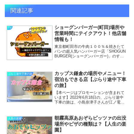
関連記事
ショーグンバーガー(町田)場所や
TV
営業時間にテイクアウト！他店舗
情報も！
東京都町田市の牛肉１００％＆焼きたて
パンの超人気ハンバーガー店「SHOGUN
BURGER(ショーグンバーガー)」のすご
いお肉でボリューム満点とすごいバーガ
ーが気になり、お店の場所や営業時間に
テイクアウト情報まで調べちゃいまし
カップス鎌倉の場所やメニュー！
ぶらり途中下車の旅
た！ショーグン...
宿泊もできる店【ぶらり途中下車
の旅】
【本ページはプロモーションが含まれて
います】2022年6月18日の、ぶらり途中
下車の旅は、小島奈津子さんが江ノ電を
旅します。その中で立ち寄った、シラス
入り？甘くないお惣菜系もあるカップケ
ーキ専門店とは「CUPS kamakura(カッ
朝霧高原あおぞらピッツァの出没
人生の楽園
プス鎌...
場所やピザの種類は？【人生の楽
園】