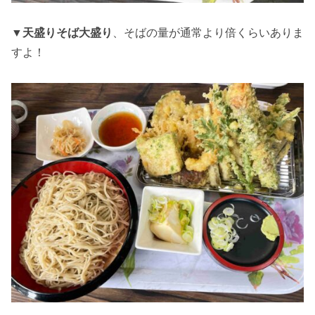
▼
天盛りそば
大盛り
、そばの量が通常より倍くらいありま
すよ！