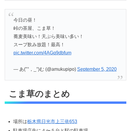
今日の昼！
峠の茶屋、こま草！
蕎麦美味い！天ぷら美味い多い！
スープ飲み放題！最高！
pic.twitter.com/4AGq9dbfum
— あ(″°，_°)む (@amukupipo)
September 5, 2020
こま草のまとめ
場所は
栃木県日光市上三依653
駐車場店先に４〜５台と駅の駐車場