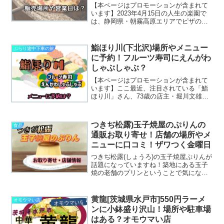
【本ページはプロモーションが含まれて
います】2023年4月15日の人生の楽園で
は、静岡県・朝霧高原エリアでピザの移
動販売をしている「朝霧高原あおぞらピ
ッツァ」が紹介されますピザを約石窯を
のせたキッチントレーラーで富士山の
鮨ほり川(下北沢)場所やメニュー
ぶらり途中下車の旅
水・朝霧高原で作った...
に予約！フルーツ寿司にえんがわ
しゃぶしゃぶ？
【本ページはプロモーションが含まれて
います】ここ最近、注目されている「鮨
ほり川」さん、73歳の店主・堀川文雄さ
んが予約0になってしまったことからnote
を始め、インスタやTwitterを使い今や人
気店となっています。メディアでも取り
つきぢ松露)玉子焼屋のぷりんの
食品
上げられ...
通販お取り寄せ！店舗の場所やメ
ニューに口コミ！ザワつく金曜日
つきぢ松露(しょうろ)の玉子焼屋ぷりんが
話題になっていますね！築地にある玉子
焼の老舗のプリンということで気になっ
ている方が多いのではないでしょうか？
私もそんな１人なのですが！このプリン
がどんなぷりんで、お取り寄せ通販は加
黄龍[茨城県水戸市]550円ラーメ
オモウマい店
能なのか？店舗ではど...
ンに小鉢盛り沢山！場所や駐車場
はある？オモウマい店