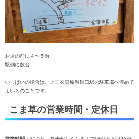
お店の前に４〜５台
駅側に数台
いっぱいの場合は、上三衣塩原温泉口駅の駐車場へ停めて
よいとのことです。
こま草の営業時間・定休日
営業時間
：11:00~
蕎麦がなくなるまで
(連休などは13時