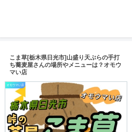
こま草[栃木県日光市]山盛り天ぷらの手打
ち蕎麦屋さんの場所やメニューは？オモウ
マい店
オモウマい店