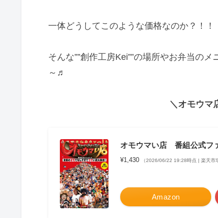
一体どうしてこのような価格なのか？！！！
そんな””創作工房Kei””の場所やお弁当
～♬
＼オモウマ
オモウマい店 番組公式フ
¥1,430
（2026/06/22 19:28時点 | 楽
Amazon