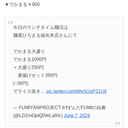
▼でかまる￥900
今日のランチタイム麺活は
麺屋ひろまる福光本店さんにて
でかまる大盛り
でかまる1000円
＋大盛り250円
唐揚げセット390円
(−30円)
でライス抜き…
pic.twitter.com/Ww5UqP21U8
— FUMIYANPROJECT８❗️ずんだFUMIの自粛
(@LDZmOpIQ0WLaRIc)
June 7, 2024