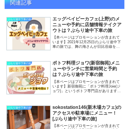
関連記事
エッグベイビーカフェ(上野)のメ
ぶらり途中下車の旅
ニューや予約に店舗情報テイクア
ウトは？ぶらり途中下車の旅
【本ページはプロモーションが含まれて
います】2021年12月25日のぶらり途中下
車の旅では、舞の海さんが日比谷線を旅
します。そこで登場したのが、目玉焼き
レアチーズケーキ！見た目は完全に目玉
焼きに見えるユニークなスイーツで、他
ポトフ料理ジョワ(新宿御苑)メニ
ぶらり途中下車の旅
にもたまごをふん...
ューやランチに営業時間と予約
は？ぶらり途中下車の旅
【本ページはプロモーションが含まれて
います】新宿御苑に「ポトフ料理Joie(ジ
ョワ)」というポトフ専門店があります。
専門店というだけあって、本格的なメニ
ューが盛りだくさんで、どれもとても美
味しそうなんです♪ポトフ料理Joie(ジョ
sokostation146(新木場カフェ)の
ぶらり途中下車の旅
ワ)のメニ...
アクセスや駐車場にメニュー！
[ぶらり途中下車の旅]
【本ページはプロモーションが含まれて