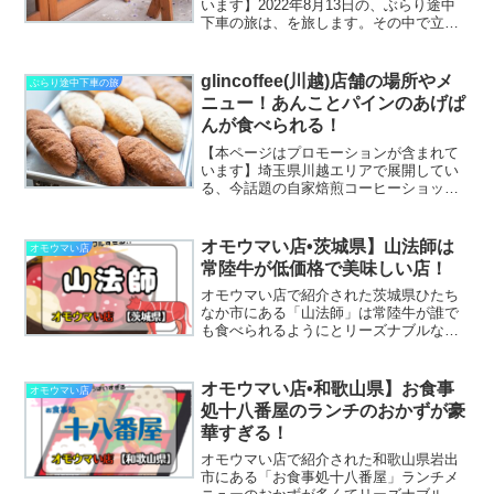
います】2022年8月13日の、ぶらり途中
下車の旅は、を旅します。その中で立ち
寄った、新木場の粋なカフェとして紹介
された「soko station 146」店舗の見た目
は倉庫でしかないのですが、一足入っ
glincoffee(川越)店舗の場所やメ
ぶらり途中下車の旅
て...
ニュー！あんことパインのあげぱ
んが食べられる！
【本ページはプロモーションが含まれて
います】埼玉県川越エリアで展開してい
る、今話題の自家焙煎コーヒーショップ
「glin coffee(グリンコーヒー)]コーヒーは
もちろんですが、パフェとフローズンを
合わせた「パーズン」やフードメニュー
オモウマい店•茨城県】山法師は
オモウマい店
には「...
常陸牛が低価格で美味しい店！
オモウマい店で紹介された茨城県ひたち
なか市にある「山法師」は常陸牛が誰で
も食べられるようにとリーズナブルな価
格で提供しているお店。その努力に頭が
下がる思いです
オモウマい店•和歌山県】お食事
オモウマい店
処十八番屋のランチのおかずが豪
華すぎる！
オモウマい店で紹介された和歌山県岩出
市にある「お食事処十八番屋」ランチメ