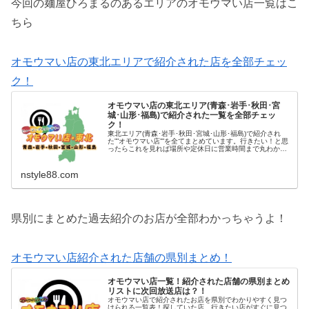
今回の麺屋ひろまるのあるエリアのオモウマい店一覧はこ
ちら
オモウマい店の東北エリアで紹介された店を全部チェッ
ク！
オモウマい店の東北エリア(青森･岩手･秋田･宮
城･山形･福島)で紹介された一覧を全部チェッ
ク！
東北エリア(青森･岩手･秋田･宮城･山形･福島)で紹介され
た””オモウマい店””を全てまとめています。行きたい！と思
ったらこれを見れば場所や定休日に営業時間まで丸わかり
です！
nstyle88.com
県別にまとめた過去紹介のお店が全部わかっちゃうよ！
オモウマい店紹介された店舗の県別まとめ！
オモウマい店一覧！紹介された店舗の県別まとめ
リストに次回放送店は？！
オモウマい店で紹介されたお店を県別でわかりやすく見つ
けられる一覧表！探していた店、行きたい店がすぐに見つ