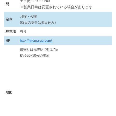
土日祝 11:00~21:00
間
※営業日時は変更されている場合があります
月曜・火曜
定休
(祝日の場合は翌日休み)
駐車場
有り
HP
http://hiromaruu.com/
最寄りは福光駅で約1.7㎞
徒歩20~30分の場所
地図