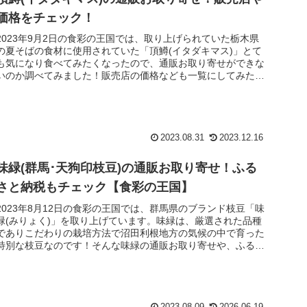
価格をチェック！
2023年9月2日の食彩の王国では、取り上げられていた栃木県
の夏そばの食材に使用されていた「頂鱒(イタダキマス)」とて
も気になり食べてみたくなったので、通販お取り寄せができな
いのか調べてみました！販売店の価格なども一覧にしてみたの
でチェック...
2023.08.31
2023.12.16
味緑(群馬･天狗印枝豆)の通販お取り寄せ！ふる
さと納税もチェック【食彩の王国】
2023年8月12日の食彩の王国では、群馬県のブランド枝豆「味
緑(みりょく)」を取り上げています。味緑は、厳選された品種
でありこだわりの栽培方法で沼田利根地方の気候の中で育った
特別な枝豆なのです！そんな味緑の通販お取り寄せや、ふるさ
と納税で...