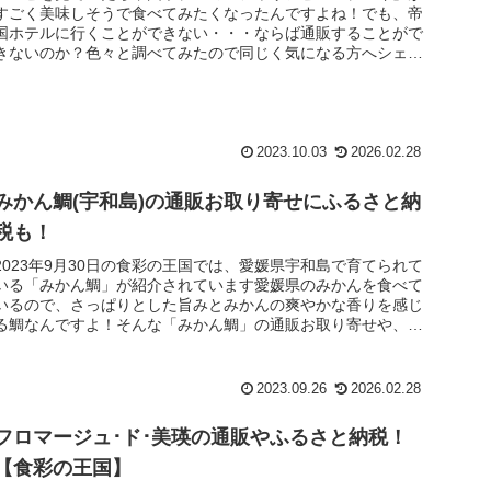
すごく美味しそうで食べてみたくなったんですよね！でも、帝
国ホテルに行くことができない・・・ならば通販することがで
きないのか？色々と調べてみたので同じく気になる方へシェア
しちゃいます♬＼...
2023.10.03
2026.02.28
みかん鯛(宇和島)の通販お取り寄せにふるさと納
税も！
2023年9月30日の食彩の王国では、愛媛県宇和島で育てられて
いる「みかん鯛」が紹介されています愛媛県のみかんを食べて
いるので、さっぱりとした旨みとみかんの爽やかな香りを感じ
る鯛なんですよ！そんな「みかん鯛」の通販お取り寄せや、ふ
るさと納税...
2023.09.26
2026.02.28
フロマージュ･ド･美瑛の通販やふるさと納税！
【食彩の王国】