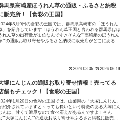
群馬県高崎産ほうれん草の通販・ふるさと納税
に販売所！【食彩の王国】
2024年3月9日の食彩の王国では、群馬県高崎市の「ほうれん
草」を紹介しています！ほうれん草王国と言われる群馬県はほ
うれん草の出荷量が１位なんです♬そんな””高崎産のほうれん
草””の通販お取り寄せやふるさと納税に販売店がどこにあるの
かチェッ...
2024.03.05
2026.06.19
大塚にんじんの通販お取り寄せ情報！売ってる
店舗もチェック！【食彩の王国】
2024年1月20日の食彩の王国では、山梨県の「大塚にんじん」
が紹介されていますと～っても長いという特徴のある大塚にん
じんは、甘くて濃厚なので食べ応えがあるんですよ！そん
な””大塚にんじん””の通販お取り寄せやふるさと納税に販売店
がどこにあ...