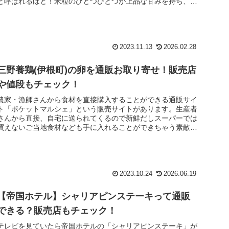
と呼ばれるほど！米粒のひとつひとつが上品な甘みを持ち、そ
してしっ...
2023.11.13
2026.02.28
三野養鶏(伊根町)の卵を通販お取り寄せ！販売店
や値段もチェック！
農家・漁師さんから食材を直接購入することができる通販サイ
ト「ポケットマルシェ」という販売サイトがあります。生産者
さんから直接、自宅に送られてくるので新鮮だしスーパーでは
買えないご当地食材なども手に入れることができちゃう素敵な
サイトです今回の...
2023.10.24
2026.06.19
【帝国ホテル】シャリアピンステーキって通販
できる？販売店もチェック！
テレビを見ていたら帝国ホテルの「シャリアピンステーキ」が