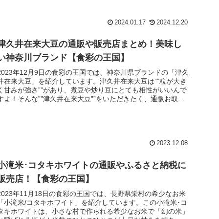
2024.01.17
2024.12.20
津久井在来大豆の通販や販売店まとめ！美味し
い神奈川ブランド【食彩の王国】
2023年12月9日の食彩の王国では、神奈川県ブランドの「津久
井在来大豆」を紹介しています。津久井在来大豆は””粒が大き
く甘みが強さ””があり、煮豆や炒り豆にとても相性がいいんで
すよ！そんな””津久井在来大豆””をいただきたく、通販お取り
寄...
2023.12.08
小滝米･コタキホワイトの通販やふるさと納税に
販売店！【食彩の王国】
2023年11月18日の食彩の王国では、長野県栄村の希少なお米
「小滝米/コタキホワイト」を紹介しています。この小滝米･コ
タキホワイトは、小さな村で作られる希少なお米で「幻の米」