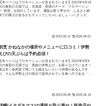
【本ページはプロモーションが含まれています】2023年9月16
日の食彩の王国では、北海道・美瑛のチーズ「フロマージュ･
ド･美瑛」を紹介しています。通販お取り寄せや、ふるさと納
税での購入があるかもチェックしちゃいましょ～♪＼さっそく
チェック／...
2023.09.12
2026.08.01
割烹 かねなかの場所やメニューに口コミ！伊勢
えびの天ぷらは予約必須！
【本ページはプロモーションが含まれています】2023年9月9
日の食彩の王国では「房総の伊勢えび」を取り上げています！
身は甘く筋肉質で焼いても縮まないという特徴があるんです
が、そんな伊勢えびの地元で提供されている食べ方である「伊
勢えびの天ぷら...
2023.09.08
2026.06.19
頂鱒(イタダキマス)の通販お取り寄せ！販売店や