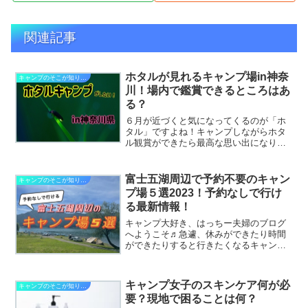
関連記事
ホタルが見れるキャンプ場in神奈
キャンプのそこが知りたい
川！場内で鑑賞できるところはあ
る？
６月が近づくと気になってくるのが「ホ
タル」ですよね！キャンプしながらホタ
ル観賞ができたら最高な思い出になりま
すし、自然を存分に堪能することができ
ますよね〜そこで今回は神奈川内で、ホ
タルが見られるキャンプ場をピックアッ
富士五湖周辺で予約不要のキャン
キャンプのそこが知りたい
プしました！蛍が見られる...
プ場５選2023！予約なしで行け
る最新情報！
キャンプ大好き、はっちー夫婦のブログ
へようこそ♬急遽、休みができたり時間
ができたりすると行きたくなるキャン
プ！予約してないから行けないなんて諦
めないで！予約なしでも行けるキャンプ
場があるんですよ！今回は山梨県、富士
キャンプ女子のスキンケア何が必
キャンプのそこが知りたい
五湖周辺の予約不要キャンプ...
要？現地で困ることは何？