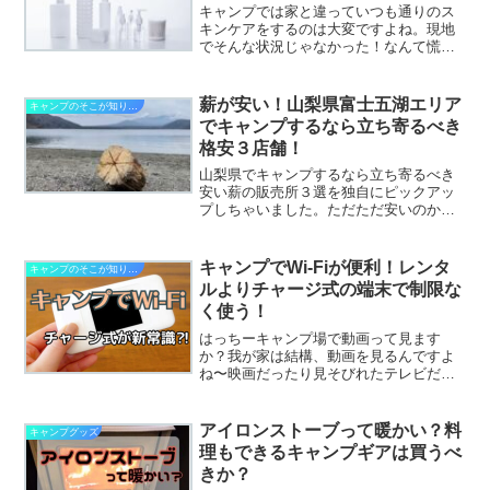
キャンプでは家と違っていつも通りのス
キンケアをするのは大変ですよね。現地
でそんな状況じゃなかった！なんて慌て
ない為に何が必要か準備しておきましょ
う！
薪が安い！山梨県富士五湖エリア
キャンプのそこが知りたい
でキャンプするなら立ち寄るべき
格安３店舗！
山梨県でキャンプするなら立ち寄るべき
安い薪の販売所３選を独自にピックアッ
プしちゃいました。ただただ安いのか立
ち寄りやすい場所なのか自身にあった販
売店はどこ？
キャンプでWi-Fiが便利！レンタ
キャンプのそこが知りたい
ルよりチャージ式の端末で制限な
く使う！
はっちーキャンプ場で動画って見ます
か？我が家は結構、動画を見るんですよ
ね〜映画だったり見そびれたテレビだっ
たり、キャンプに行く回数が多い月は制
限かかってしまって普通にスマホをいじ
りたいのに使えなくなることも。。。も
アイロンストーブって暖かい？料
キャンプグッズ
ぉこれはポケットWi-Fi...
理もできるキャンプギアは買うべ
きか？