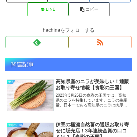
LINE
コピー
hachinaをフォローする
関連記事
高知県産のニラが美味しい！通販
食品
お取り寄せ情報【食彩の王国】
2023年3月25日の食彩の王国では、高知
県のニラを特集しています。ニラの生産
量、日本一である高知県のニラは肉厚で
柔らかく香りがよいと言われています。
そんな高知県産のニラを味わてみたくな
り、通販お取り寄せできるのかチェック
伊豆の極濃自然薯の通販お取り寄
しちゃいましょ～♪...
食彩の王国
せに販売店！3年連続金賞の口コ
ミは？【食彩の王国】