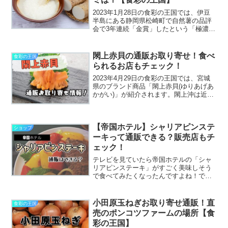
2023年1月28日の食彩の王国では、伊豆
半島にある静岡県松崎町で自然薯の品評
会で3年連続「金賞」したという「極濃」
という自然薯を取り上げています。松崎
町は自然薯の名産地であり、濃厚で旨み
が強い「極濃」食べてみたくなっちゃい
閖上赤貝の通販お取り寄せ！食べ
食彩の王国
ましたよね。そこ...
られるお店もチェック！
2023年4月29日の食彩の王国では、宮城
県のブランド商品「閖上赤貝(ゆりあげあ
かがい)」が紹介されます。閖上沖は近隣
の山からの栄養が流れてきます。その栄
養を赤貝に最適なプランクトンを多く発
生させるため、赤貝にとってとても良い
【帝国ホテル】シャリアピンステ
環境ということ...
ショップ
ーキって通販できる？販売店もチ
ェック！
テレビを見ていたら帝国ホテルの「シャ
リアピンステーキ」がすごく美味しそう
で食べてみたくなったんですよね！で
も、帝国ホテルに行くことができな
い・・・ならば通販することができない
のか？色々と調べてみたので同じく気に
小田原玉ねぎお取り寄せ通販！直
食彩の王国
なる方へシェアしちゃいます♬＼...
売のポンコツファームの場所【食
彩の王国】