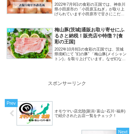
2022年7月9日の食彩の王国では、神奈川
県小田原市の「小田原玉ねぎ」が取り上
げられています小田原市で甘さにこだわ
って作られた玉ねぎは、トロっと柔らか
くて甘～い玉ねぎです。下中たまねぎと
言われたりもしているんですよ限られた
梅山豚(茨城)通販お取り寄せにふ
食品
時期に収穫するので...
るさと納税！販売店や特徴？[食
彩の王国]
2022年10月8日の食彩の王国では、茨城
県境町にて ”幻の豚” 「梅山豚(メイシャン
トン)」を取り上げています。なぜ幻なの
か？それは、日本に原種がおよそ100頭し
かいないのだそうです。梅山豚はどんな
特徴があるのか？通販お取り寄せは出来
るの...
スポンサーリンク
オモウマい店北陸(新潟･富山･石川･福井)
で紹介されたお店一覧をチェック！