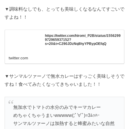
▼調味料なしでも、とっても美味しくなるなんてすごいで
すよね！！
https://twitter.com/hiromi_P2B/status/1556299
972965937152?
s=20&t=C290JDzNq8hyYPBypOEfqQ
twitter.com
▼サンマルツァーノで無水カレーはすっごく美味しそうで
すね！食べてみたくなってきちゃいました！！
無加水でトマトの水分のみでキーマカレー
めちゃくちゃうまいwwwww(;ﾟ∀ﾟ)=3ﾑｯﾊｰ
サンマルツァーノは加熱すると蜂蜜みたいな自然