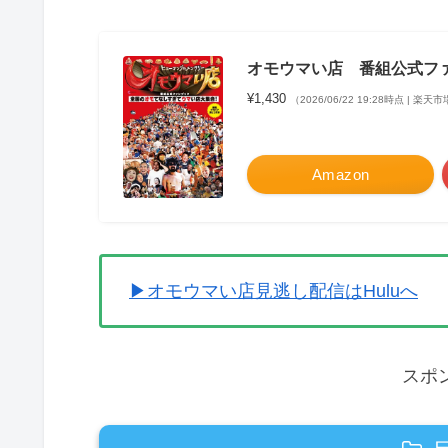
オモウマい店 番組公式フ
¥1,430
（2026/06/22 19:28時点 | 楽
Amazon
▶オモウマい店見逃し配信はHuluへ
スポ