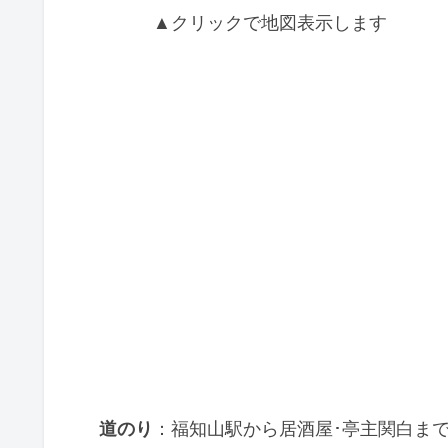
▲クリックで地図表示します
道のり
：福知山駅から居酒屋･亭主関白まで