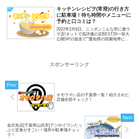
あり、小学生の娘ちゃんたちが本当に素
敵な接客をしているお店なんですよそれ
キッチンレシピヲ(常滑)の行き方
TV
では、お好みふく...
に駐車場！待ち時間やメニューに
予約と口コミは？
2022年2月6日、ニッポンこんな所に激ウ
マ店!ネットで高評価の店BEST20一挙大
公開SPの放送で””愛知県の田園地帯に１
時間待ちの行列！目当ては…不思議な形
をしたオムライス！高レビューの秘密
は…フワトロ半熟玉子の洪水！””と、紹介
されて...
スポンサーリンク
オモウマい店の千葉県一覧！紹介された
店舗全部チェック！
金沢魚店[千葉県山武市]アジやイワシたっ
ぷり定食がすごい！場所や駐車場チェッ
ク！