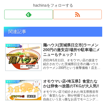
hachinaをフォローする
関連記事
麺ハウス[茨城県日立市]ラーメン
オモウマい店
200円の激安店!場所や駐車場にメ
ニューもチェック！
2021年5月11日、オモウマい店の放送で
紹介されていた茨城県日立市の麺ハウス
のラーメン200円という衝撃価格！店主は
メニューの料金を把握していないです
が、来てくれたお客さんが満足してくれ
れば嬉しいと話していましたそんな麺ハ
オモウマい店•埼玉県】食堂たな
オモウマい店
ウスの場所やメニ...
かは卵食べ放題のTKGが大人気!!
オモウマい店で紹介された埼玉県熊谷市
の「食堂たなか」卵が何個でもおかわり
自由という太っ腹なお店でモーニングの
卵かけご飯が大人気。お店の場所やメニ