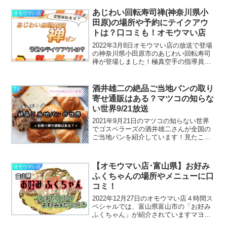
ューをチェック！
あじわい回転寿司禅(神奈川県小
オモウマい店
田原)の場所や予約にテイクアウ
トは？口コミも！オモウマい店
2022年3月8日オモウマい店の放送で登場
の神奈川県小田原市のあじわい回転寿司
禅が登場しました！極真空手の指導員を
やっていたという店主さんの勢いが凄か
ったですね！そして寿司屋には珍しいメ
ニューも盛りだくさんで、食べログ１位
酒井雄二の絶品ご当地パンの取り
TV
獲得する人気店です...
寄せ通販はある？マツコの知らな
い世界9/21放送
2021年9月21日のマツコの知らない世界
でゴスペラーズの酒井雄二さんが全国の
ご当地パンを紹介しています！見たこと
のないパンがたくさん登場し、どれもこ
れも気になってしまうのですが、どのパ
ンも食べたくなってきますよね～お取り
【オモウマい店･富山県】お好み
オモウマい店
寄せせていないか調...
ふくちゃんの場所やメニューに口
コミ！
2022年12月27日のオモウマい店４時間ス
ペシャルでは、富山県富山市の「お好み
ふくちゃん」が紹介されていますマヨネ
ーズたっぷりのお好み焼きやたこ焼きが