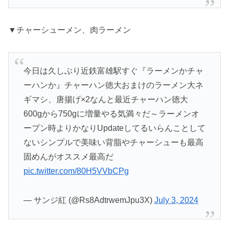
▼チャーシューメン、肉ラーメン
今日は久しぶり近鉄富雄駅すぐ『ラーメンかチャ
ーハンか』チャーハン徳大おまけのラーメン大ネ
ギマシ、唐揚げ×2なんと最近チャーハン徳大
600gから750gに増量やる気満々だ～ラーメンオ
ープン時よりかなりUpdateしてるいらんことして
ないシンプルで美味い背脂やチャーシューも最高
固めんがオススメ最高だ
pic.twitter.com/80H5VVbCPg
— サンジ紅 (@Rs8AdtrwemJpu3X)
July 3, 2024