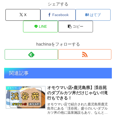
シェアする
X
Facebook
はてブ
LINE
コピー
hachinaをフォローする
関連記事
オモウマい店•鹿児島県】渓谷苑
オモウマい店
のダブルカツ丼だけじゃない!!滝
行もできる！
オモウマい店で紹介された鹿児島県鹿児
島市にある「渓谷苑」盛りのいいダブル
カツ丼の他に温泉施設もあり、なんと滝