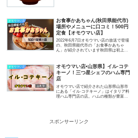
を入れているメニュー豊富な居食亭。行
ってみたくなりますよね〜場所や駐車場
から法事や宴会の予約方法までわかっち
ゃいます。
お食事かあちゃん(秋田県能代市)
オモウマい店
場所やメニューに口コミ！500円
定食【オモウマい店】
2022年6月7日オモウマい店の放送で登場
の、秋田県能代市の「お食事かあちゃ
ん」が紹介されています秋田県は初上陸
ですね！！超巨大カツ定食が紹介されて
いるのですが、他のメニューもなかなか
な量で話題です！そんな「お食事かあち
オモウマい店•山形県】イル·コテ
オモウマい店
ゃん」のお店の場所や...
キーノ！三つ星シェフのハム専門
店
オモウマい店で紹介された山形県山形市
にある「イル·コテキーノ」はイタリア料
理ハム専門店の店。ハムの種類が豊富で
予約の取れない人気店です♪
スポンサーリンク