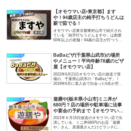
行もできちゃうすごいスポットだった！
【オモウマい店•東京都】ます
オモウマい店
や！94歳店主の純手打ちうどんは
薪で茹でる！
オモウマい店東京都東村山市で紹介され
ている「純手打ちうどんますや」は創業
50年以上の老舗！94歳の店主が打つうど
んがすごい！
BaBaピザ(千葉県山武市)の場所
オモウマい店
やメニュー！平均年齢78歳のピザ
屋【オモウマい店】
2022年6月21日オモウマい店の放送で登
場の、千葉県山武市の「BaBaピザ」！
2019年6月に老人会で出会った6名が空き
家を使いピザやを始めちゃったパワフル
な方たちです。そんなBaBaピザの場所や
メニューなどをまとめました！平均年齢
遊膳や[栃木県小山市]ミニ丼が
オモウマい店
78歳...
680円？店の場所や駐車場に法事
や宴会の予約まで【オモウマい
店】
2021年６月15日放送のオモウマい店で出
演している、ミニ丼680円のお店「遊膳
や」さん、居酒屋さんだけどランチに力