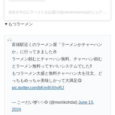
奈良を中心にラーメンをお届け(@ramenmenma)がシェアした投稿
▼もつラーメン
富雄駅近くのラーメン屋「ラーメンかチャーハン
か」に行ってきました🍜
ラーメン頼むとチャーハン無料、チャーハン頼む
とラーメン無料ってヤバいシステムでした‼️
もつラーメン大盛と無料チャーハン大を注文、ど
っちもめっちゃ美味しかって大満足😋
pic.twitter.com/bKm4hXhyRJ
— こーだい🦌✨✨🌻 (@moriikohdai)
June 13,
2024