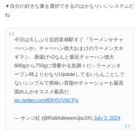
▼自分の好きな量を選択できるのはかなりいいシステムだ
ね
今日は久しぶり近鉄富雄駅すぐ『ラーメンかチャ
ーハンか』チャーハン徳大おまけのラーメン大ネ
ギマシ、唐揚げ×2なんと最近チャーハン徳大
600gから750gに増量やる気満々だ～ラーメンオ
ープン時よりかなりUpdateしてるいらんことして
ないシンプルで美味い背脂やチャーシューも最高
固めんがオススメ最高だ
pic.twitter.com/80H5VVbCPg
— サンジ紅 (@Rs8AdtrwemJpu3X)
July 3, 2024