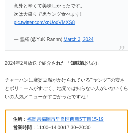
意外と辛くて美味しかったです。
次は大盛りで黒ヤング食べます!!
pic.twitter.com/xpUodVMXS8
— 雪羅 (@YuKiRannn)
March 3, 2024
2024年2月放送で紹介された「
知味観
(ｼﾐｶﾝ)
」
チャーハンに麻婆豆腐がかけられている””ヤング””の安さ
とボリュームがすごく、地元では知らない人がいないくら
いの人気メニューがすごかったですね！
住所
：
福岡県福岡市早良区西新5丁目15-19
営業時間
：11:00~14:00/17:30~20:30