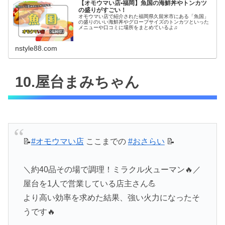
【オモウマい店•福岡】魚国の海鮮丼やトンカツ
の盛りがすごい！
オモウマい店で紹介された福岡県久留米市にある「魚国」
の盛りのいい海鮮丼やグローブサイズのトンカツといった
メニューや口コミに場所をまとめているよ♫
nstyle88.com
10.屋台まみちゃん
📝
#オモウマい店
ここまでの
#おさらい
📝
＼約40品その場で調理！ミラクル火ューマン🔥／
屋台を1人で営業している店主さん💪
より高い効率を求めた結果、強い火力になったそ
うです🔥