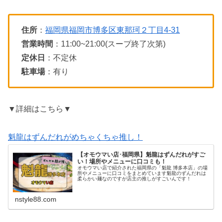
住所
：
福岡県福岡市博多区東那珂２丁目4-31
営業時間
：11:00~21:00(スープ終了次第)
定休日
：不定休
駐車場
：有り
▼詳細はこちら▼
魁龍はずんだれがめちゃくちゃ推し
！
【オモウマい店･福岡県】魁龍はずんだれがすご
い！場所やメニューに口コミも！
オモウマい店で紹介された福岡県の「魁龍 博多本店」の場
所やメニューに口コミをまとめています魁龍のずんだれは
柔らかい麺なのですが店主の推しがすごいんです！
nstyle88.com