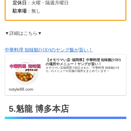
定休日
：火曜・隔週月曜日
駐車場
：無し
▼詳細はこちら▼
中華料理 知味観(ｼﾐｶﾝ)のヤング飯が旨い！
【オモウマい店･福岡県】中華料理 知味観(ｼﾐｶﾝ)
の場所やメニュー！ヤングが旨い！
オモウマい店福岡県で紹介された「中華料理 知味観(ｼﾐｶ
ﾝ)」のメニューや店舗の場所をまとめています！
nstyle88.com
5.魁龍 博多本店