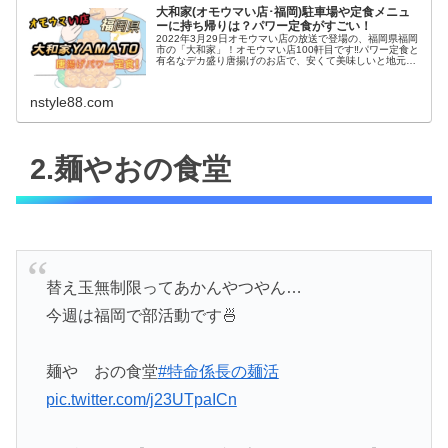
大和家(オモウマい店･福岡)駐車場や定食メニュ
ーに持ち帰りは？パワー定食がすごい！
2022年3月29日オモウマい店の放送で登場の、福岡県福岡
市の「大和家」！オモウマい店100軒目です‼︎パワー定食と
有名なデカ盛り唐揚げのお店で、安くて美味しいと地元で
は有名なんですね～♬では、そんな大和家のお店の場所や
駐車場はもちろん、定...
nstyle88.com
2.麺やおの食堂
替え玉無制限ってあかんやつやん…
今週は福岡で部活動です🍜
麺や おの食堂
#特命係長の麺活
pic.twitter.com/j23UTpaICn