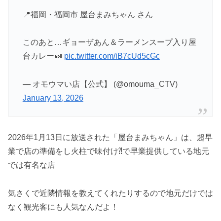
📍福岡・福岡市 屋台まみちゃん さん
このあと…ギョーザあん＆ラーメンスープ入り屋
台カレー🍛
pic.twitter.com/iB7cUd5cGc
— オモウマい店【公式】 (@omouma_CTV)
January 13, 2026
2026年1月13日に放送された「屋台まみちゃん」は、超早
業で店の準備をし火柱で味付け⁈で早業提供している地元
では有名な店
気さくで近隣情報を教えてくれたりするので地元だけでは
なく観光客にも人気なんだよ！