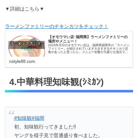
▼詳細はこちら▼
ラーメンファミリーのチキンカツをチェック！
【オモウマい店･福岡県】ラーメンファミリーの
場所やメニュー！
2023年月日のオモウマい店は、福岡県福岡市の「ラーメン
ファミリー」が紹介されています大きすぎるチキンカツ定
食があったと思ったら、メニュー全般が大盛りな地元では
人気のお店のようですそんな、ラーメンファミリーの場所
やメニューに口コミをまとめて...
nstyle88.com
4.中華料理知味観(ｼﾐｶﾝ)
#知味観
#福岡
初、知味観行ってきました!!
ヤングを様子見で普通盛り食べました。