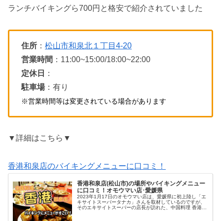
ランチバイキングら700円と格安で紹介されていました
住所
：
松山市和泉北１丁目4-20
営業時間
：11:00~15:00/18:00~22:00
定休日
：
駐車場
：有り
※営業時間等は変更されている場合があります
▼詳細はこちら▼
香港和泉店のバイキングメニューに口コミ！
香港和泉店(松山市)の場所やバイキングメニュー
に口コミ！オモウマい店･愛媛県
2023年1月17日のオモウマい店は、愛媛県に初上陸し「エ
キサイトスーパータナカ」さんを取材しているのですが、
そのエキサイトスーパーの店長が訪れた、中国料理 香港
和泉店のバイキングがとてもボリュームがありました！そ
の、中国料理 香港 和泉...