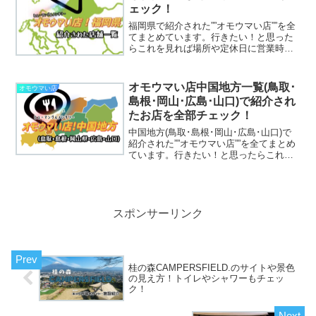
ェック！
福岡県で紹介された””オモウマい店””を全
てまとめています。行きたい！と思った
らこれを見れば場所や定休日に営業時間
まで丸わかりです！
オモウマい店中国地方一覧(鳥取･
オモウマい店
島根･岡山･広島･山口)で紹介され
たお店を全部チェック！
中国地方(鳥取･島根･岡山･広島･山口)で
紹介された””オモウマい店””を全てまとめ
ています。行きたい！と思ったらこれを
見れば場所や定休日に営業時間まで丸わ
かりです！
スポンサーリンク
桂の森CAMPERSFIELD.のサイトや景色
の見え方！トイレやシャワーもチェッ
ク！