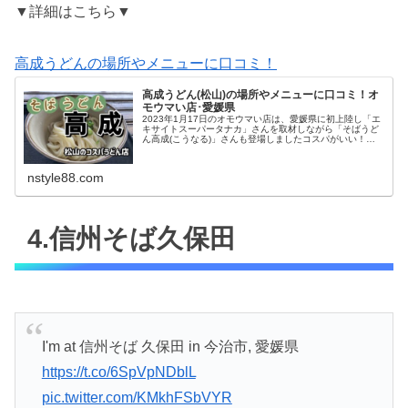
▼詳細はこちら▼
高成うどんの場所やメニューに口コミ！
高成うどん(松山)の場所やメニューに口コミ！オ
モウマい店･愛媛県
2023年1月17日のオモウマい店は、愛媛県に初上陸し「エ
キサイトスーパータナカ」さんを取材しながら「そばうど
ん高成(こうなる)」さんも登場しましたコスパがいい！と
評判の、高成うどんの場所やメニューに口コミをチェック
していきますよ～♩そばう...
nstyle88.com
4.信州そば久保田
I'm at 信州そば 久保田 in 今治市, 愛媛県
https://t.co/6SpVpNDblL
pic.twitter.com/KMkhFSbVYR