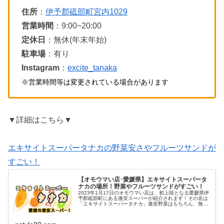
住所
：
伊予郡砥部町宮内1029
営業時間
：9:00~20:00
定休日
：無休(年末年始)
駐車場
：有り
Instagram
：
excite_tanaka
※営業時間等は変更されている場合があります
▼詳細はこちら▼
エキサイトスーパータナカの野菜安さやフルーツサンドが
すごい！
【オモウマい店･愛媛県】エキサイトスーパータ
ナカの場所！野菜やフルーツサンドがすごい！
2023年1月17日のオモウマい店は、初上陸となる愛媛県伊
予郡砥部町にある激安スーパーが紹介されます！その名は
「エキサイトスーパータナカ」激安野菜はもちろん、無料
でもらえちゃう野菜にボリュームたっぷりのフルーツサン
ドもあるなど驚きのスーパー...