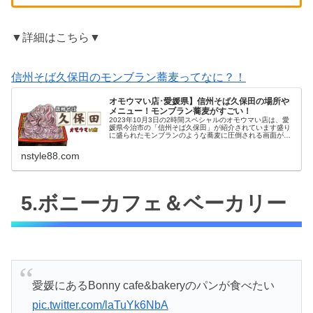
▼詳細はこちら▼
信州そば久保田のモンブラン蕎麦ってなに？！
オモウマい店･愛媛県】信州そば久保田の場所や
メニュー！モンブラン蕎麦がすごい！
2023年10月3日の2時間スペシャルのオモウマい店は、愛
媛県今治市の「信州そば久保田」が紹介されています盛り
に盛られたモンブランのような蕎麦に圧倒される画面が本
当にすごい！そんな「信州そば久保田」の場所やメニュー
に口コミをチェックしちゃい...
nstyle88.com
5.ボニーカフェ＆ベーカリー
愛媛にあるBonny cafe&bakeryのパンが食べたい
pic.twitter.com/laTuYk6NbA