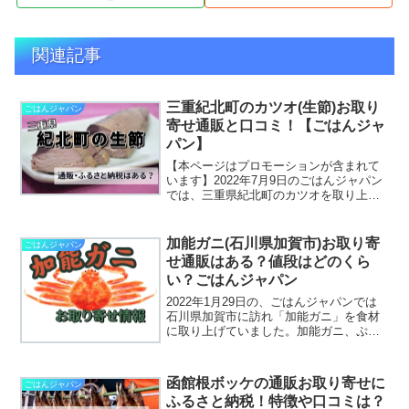
関連記事
三重紀北町のカツオ(生節)お取り
ごはんジャパン
寄せ通販と口コミ！【ごはんジャ
パン】
【本ページはプロモーションが含まれて
います】2022年7月9日のごはんジャパン
では、三重県紀北町のカツオを取り上げ
ています。紀北町にある、紀伊長島港で
はかなりの水揚げ量を誇るんだそうで
す。新鮮な鰹を燻した郷土食として生節
加能ガニ(石川県加賀市)お取り寄
ごはんジャパン
は親しまれている食材...
せ通販はある？値段はどのくら
い？ごはんジャパン
2022年1月29日の、ごはんジャパンでは
石川県加賀市に訪れ「加能ガニ」を食材
に取り上げていました。加能ガニ、ぷっ
りっぷりで新鮮な様子が画面からでもわ
かるくらいでしたね。そんなのみたら、
もう～食べたくなっちゃいますよ！ここ
函館根ボッケの通販お取り寄せに
ごはんジャパン
では「加能ガニ」の...
ふるさと納税！特徴や口コミは？