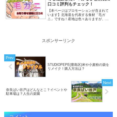
口コミ評判もチェック！
【本ページはプロモーションが含まれて
います】北海道を代表する食材「毛ガ
ニ」ですね！産地は色々ありますが、こ
こではえりも町産の毛ガニについてご紹
介していきます。えりもの毛ガニは冬が
旬です。春に向けて脱皮前に備えている
ので身がぎっしり、ミソもた...
スポンサーリンク
STUDIOPEPE(豊島区)米や小麦粉の袋を
リメイク！購入方法は？
奈良ばい谷戸はどんなとこ？イベントや
駐車場は？人生の楽園
コメント