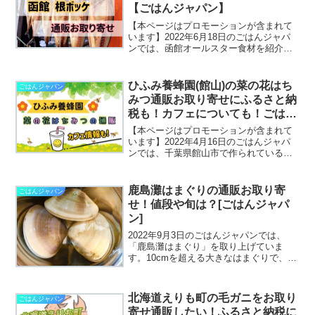
【ごはんジャパン】
【本ページはプロモーションが含まれて
います】2022年6月18日のごはんジャパ
ンでは、函館オールスター食材を紹介し
ています。なかでも、函館の根ボッケが
とても美味しいと言われているので、こ
の根ボッケは通販お取り寄せが可能なの
ひふみ養蜂園(館山)の菜の花はち
ごはんジャパン
か？ふるさと納税で...
みつ通販お取り寄せにふるさと納
税も！カフェについても！ごはん
ジャパン
【本ページはプロモーションが含まれて
います】2022年4月16日のごはんジャパ
ンでは、千葉県館山市で作られている
「菜の花はちみつ」を取り上げていま
す。菜の花はちみつを養蜂で作っている
「ひふみ養蜂園」さんの菜の花はちみつ
鹿島灘はまぐりの通販お取り寄
ごはんジャパン
気になりますよね！今回...
せ！値段や旬は？[ごはんジャパ
ン]
2022年9月3日のごはんジャパンでは、
「鹿島灘はまぐり」を取り上げていま
す。10cmを超える大きなはまぐりで、国
産はまぐりの中でも高級品となる「鹿島
灘はまぐり」は、さらに通販お取り寄せ
や、ふるさと納税での購入があるかもチ
北海道えりも町の毛ガニをお取り
ごはんジャパン
ェックしちゃいまし...
寄せ通販したい！ふるさと納税に