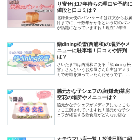
していきまし...
り寄せは17年待ちの理由や予約に
値段と口コミは？
北鎌倉天使のパン･ケーキは注文からお届
けまでに、十数年かかるという幻のパン
が話題になっていますね！現在17年待ち
ほどになっているパンを作っているのは
元競輪選手の多以良泉己(たいら･みずき)
さんです。多以良泉己さんが作っている
鮨dining松雪(西浦和)の場所やメ
TV
「天使のパン」は...
ニューに駐車場！口コミや評判
は？
さいたま市は西浦和にある「鮨 dining 松
雪」さんというお鮨屋さん店主はアメリ
カで寿司を握っていたんだそうです、日
本に帰国しこの「鮨dining松雪」を2002
年にオープンさせているんです。もう20
年にも続いているお鮨屋さんです！鮨di...
脇元かな子シェフの店(鎌倉)茶房
TV
空花の場所やメニューは？
脇元かな子シェフがメディアにちょこち
ょこ主演されていますね！脇元かな子シ
ェフが経営する飲食店がどんなお店なの
でしょうか？お店は鎌倉にあり、築90年
の古民家を改し和と現代の雰囲気のある
「空花」という名前のお店です。東京・
元麻布「かんだ」、東京...
オモウマい店一覧！放送日順に紹
オモウマい店