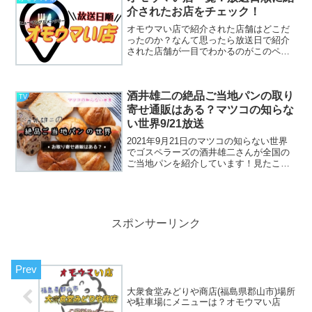
介されたお店をチェック！
オモウマい店で紹介された店舗はどこだ
ったのか？なんて思ったら放送日で紹介
された店舗が一目でわかるのがこのペー
ジ！見逃しをサクッとチェックできます♪
酒井雄二の絶品ご当地パンの取り
TV
寄せ通販はある？マツコの知らな
い世界9/21放送
2021年9月21日のマツコの知らない世界
でゴスペラーズの酒井雄二さんが全国の
ご当地パンを紹介しています！見たこと
のないパンがたくさん登場し、どれもこ
れも気になってしまうのですが、どのパ
ンも食べたくなってきますよね～お取り
寄せせていないか調...
スポンサーリンク
大衆食堂みどりや商店(福島県郡山市)場所
や駐車場にメニューは？オモウマい店