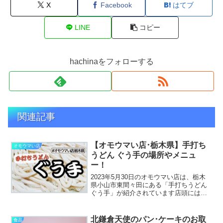
X
Facebook
はてブ
LINE
コピー
hachinaをフォローする
関連記事
【オモウマい店･栃木県】手打ち
オモウマい店
うどん ぐう手の場所やメニュ
ー！
2023年5月30日のオモウマい店は、栃木
県小山市東間々田にある「手打ちうどん
ぐう手」が紹介されています店頭にはた
くさんの花が咲き、川端Dと居合わせてい
ましたよそんな手打ちうどん ぐう手のお
店の場所やメニューに口コミをチェック
北鎌倉天使のパン･ケーキのお取
食品