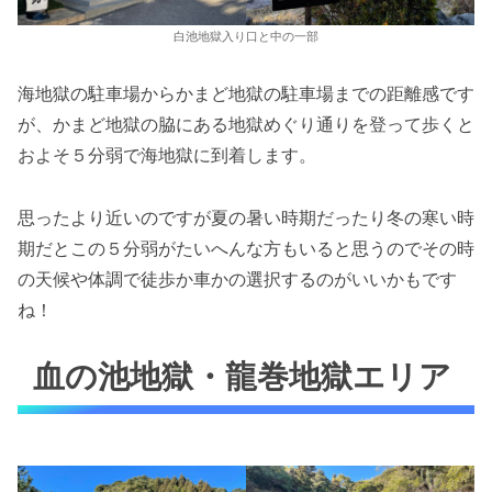
白池地獄入り口と中の一部
海地獄の駐車場からかまど地獄の駐車場までの距離感です
が、かまど地獄の脇にある地獄めぐり通りを登って歩くと
およそ５分弱で海地獄に到着します。
思ったより近いのですが夏の暑い時期だったり冬の寒い時
期だとこの５分弱がたいへんな方もいると思うのでその時
の天候や体調で徒歩か車かの選択するのがいいかもです
ね！
血の池地獄・龍巻地獄エリア