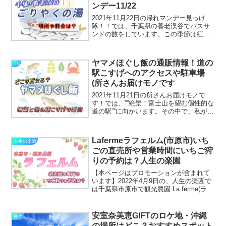
ンデー11/22
2021年11月22日の帰れマンデー見っけ
隊！！では、千葉県の養老渓谷でバスサ
ンドの旅をしています。この季節は紅葉
でとてもキレイな景色があるエリアです
ね！最後には温泉に入っているのです
が、どこの温泉なのでしょうか？調べた
ヤマメほぐし飯の通販情報！道の
TV
ところ、滝見苑けんこ...
駅こすげへのアクセスや駐車場
(所さんお届けモノです
2021年11月21日の所さんお届けモノで
す！では、””絶景！富士山を望む個性的な
道の駅””に向かいます。その中で、私が注
目したのは「ヤマメほぐし飯」です！小
菅村産のヤマメが丸ごと入っている炊き
込みご飯の素が、なんだか美味しいとし
Lafermeラフェルム(市原市)いち
人生の楽園
か思えない...
ごの直売所や営業時間にいちご狩
りの予約は？人生の楽園
【本ページはプロモーションが含まれて
います】2022年4月9日の、人生の楽園で
は千葉県市原市で観光農園 La ferme(ラフ
ェルム)の農家、今村さんご夫婦が紹介さ
れますハウスを７棟ももち、４種類もの
イチゴや野菜を育てているんですね！い
安室奈美恵GIFTのロケ地・沖縄
観光
ちご...
の場所はどこ？おすすめスポット