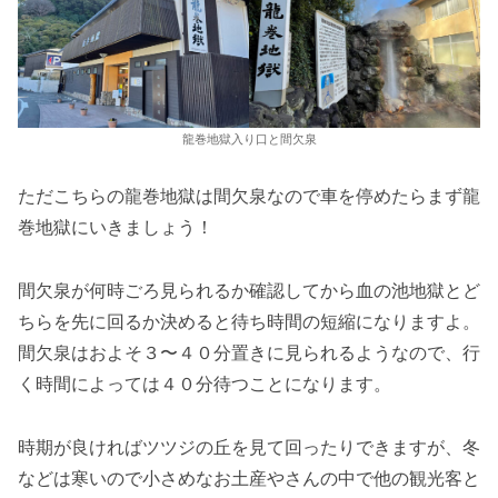
龍巻地獄入り口と間欠泉
ただこちらの龍巻地獄は間欠泉なので車を停めたらまず龍
巻地獄にいきましょう！
間欠泉が何時ごろ見られるか確認してから血の池地獄とど
ちらを先に回るか決めると待ち時間の短縮になりますよ。
間欠泉はおよそ３〜４０分置きに見られるようなので、行
く時間によっては４０分待つことになります。
時期が良ければツツジの丘を見て回ったりできますが、冬
などは寒いので小さめなお土産やさんの中で他の観光客と