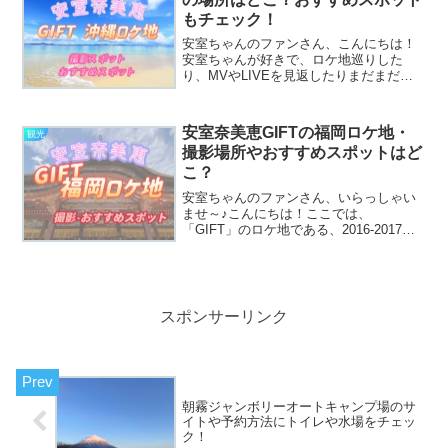
もチェック！
安室ちゃんのファンさん、こんにちは！
安室ちゃんが好きで、ロケ地巡りした
り、MVやLIVEを見返したりまだまだ安
室ちゃんに癒され元気づけられている私
です。皆さんもそうですかね？今回は、
安室ちゃんが2016-2017に行ったライブツ
安室奈美恵GIFTの福岡ロケ地・
観光
アーの裏で訪...
撮影場所やおすすめスポットはど
こ？
安室ちゃんのファンさん、いらっしゃい
ませ～♪こんにちは！ここでは、
「GIFT」のロケ地である、2016-2017の
LIVE裏で安室ちゃんが旅したスポットで
ある福岡をまとめています。リサーチし
ていなくても、忘れてしまってもここで
チェックできち...
スポンサーリンク
朝霧ジャンボリーオートキャンプ場のサ
イトや予約方法にトイレや水場をチェッ
ク！