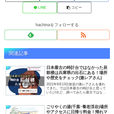
LINE
コピー
hachinaをフォローする
関連記事
日本最古の時計台ではなかった辰
TV
鼓楼は兵庫県の出石にある！場所
や歴史をチェック(激レアさん)
2021年9月13日放送の激レアさんを連れ
てきた。では日本最古の時計台と思って
いたけれど、調べてみたら最古ではなく
２番目だったという時計台のことを調べ
た方でした。この日本最古ではなく２番
目に古い時計台は兵庫県豊岡市にある町
ごりやくの湯(千葉･養老渓谷)場所
TV
の時計台「辰鼓楼(...
やアクセスに日帰り料金！帰れマ