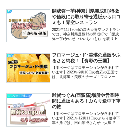
厚く甘いホタテこの湾宝ホタテの通販お
取り寄せや、ふるさと納税に購入できる
直売所をまとめてます♩湾宝ホタテの通
開成弥一芋(神奈川県開成町)特徴
TV
販お取り寄せシ...
や値段にお取り寄せ通販から口コ
ミも！青空レストラン
2021年11月20日の満天☆青空レストラン
では、神奈川県足柄郡の開成町で「開成
弥一芋(かいせいやいちいも)」を取り上げ
ています。幻の里芋と言われる、開成弥
一芋ってどんな芋なのでしょう？お取り
寄せ通販はあるのでしょうか？そしてど
フロマージュ･ド･美瑛の通販やふ
食品
のくらいの値...
るさと納税！【食彩の王国】
【本ページはプロモーションが含まれて
います】2023年9月16日の食彩の王国で
は、北海道・美瑛のチーズ「フロマージ
ュ･ド･美瑛」を紹介しています。通販お
取り寄せや、ふるさと納税での購入があ
るかもチェックしちゃいましょ～♪＼さっ
雑貨つぐみ(西荻窪)場所や営業時
そくチェック／...
ぶらり途中下車の旅
間に通販もある！ぶらり途中下車
の旅
【本ページはプロモーションが含まれて
います】2021年12月11日のぶらり途中下
車の旅では、田山涼成さんが中央線でぶ
らり旅をしています。その中で気になっ