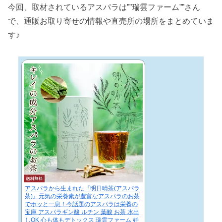
今回、取材されているアスパラは””瑞雲ファーム””さん
で、通販お取り寄せの情報や直売所の場所をまとめていま
す♪
アスパラから生まれた『明日晴茶(アスパラ
茶)』元気の栄養素が豊富なアスパラのお茶
でホッと一息！今話題のアスパラは栄養の
宝庫 アスパラギン酸 ルチン 葉酸 お茶 水出
しOK 心も体もデトックス 瑞雲ファーム 妊