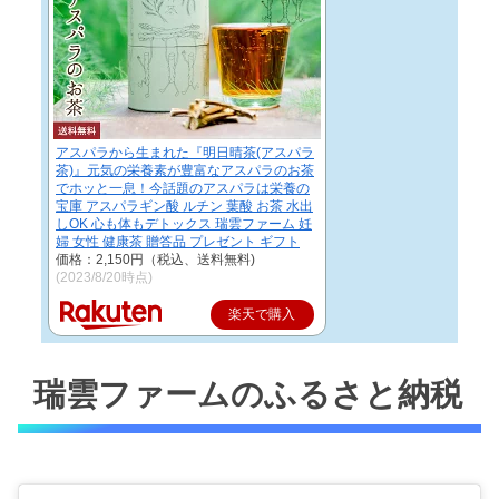
アスパラから生まれた『明日晴茶(アスパラ
茶)』元気の栄養素が豊富なアスパラのお茶
でホッと一息！今話題のアスパラは栄養の
宝庫 アスパラギン酸 ルチン 葉酸 お茶 水出
しOK 心も体もデトックス 瑞雲ファーム 妊
婦 女性 健康茶 贈答品 プレゼント ギフト
価格：2,150円（税込、送料無料)
(2023/8/20時点)
楽天で購入
瑞雲ファームのふるさと納税