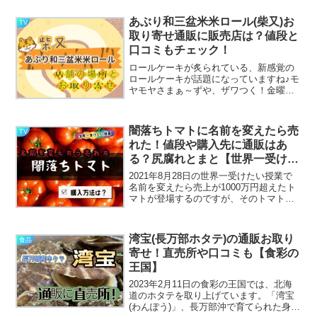
あぶり和三盆米米ロール(柴又)お
TV
取り寄せ通販に販売店は？値段と
口コミもチェック！
ロールケーキが炙られている、新感覚の
ロールケーキが話題になっていますね♪モ
ヤモヤさまぁ～ずや、ザワつく！金曜日
など、メディアでも取り上げられていま
す。このあぶり和三盆米米ロールケーキ
がどんなロールケーキなのか？販売店に
闇落ちトマトに名前を変えたら売
TV
お取り寄せ情報にお値段...
れた！値段や購入先に通販はあ
る？尻腐れとまと【世界一受けた
い授業
2021年8月28日の世界一受けたい授業で
名前を変えたら売上が1000万円超えたト
マトが登場するのですが、そのトマトが
こちらの「闇落ちトマト」だと思われま
す。以前は尻腐れトマトとされ、見た目
が悪く感じられ売れずに廃棄することが
湾宝(長万部ホタテ)の通販お取り
食品
多かったそうで...
寄せ！直売所や口コミも【食彩の
王国】
2023年2月11日の食彩の王国では、北海
道のホタテを取り上げています。「湾宝
(わんぽう)」、長万部沖で育てられた身が