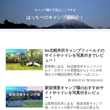
キャンプ場の下見はここでする
はっちーのキャンプ場紹介！
be北軽井沢キャンプフィールドの
群馬県キャンプ場
サイトやトイレを写真付きでレビ
ュー！
群馬県にある「be北軽井沢キャンフィー
ルド」のサイトや雰囲気からトイレや水
場などの施設設備を写真いっぱいにレビ
ューしているから、これから行く人は参
2026.07.24
2026.08.01
考にしてより楽しむことができるよ！
新栄清里キャンプ場のおすすめサ
山梨県キャンプ場
イトやトイレを写真付きレビュ
ー！
山梨県北杜市にある「新栄清里キャンプ
場」のサイトの様子や富士山の見え方、