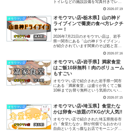
トイレなどの施設設備を写真付きでレビ
ュー！どんな場所か知っていると準備が
2026.07.19
楽ちん♫
オモウマい店•栃木県】山の神ド
オモウマい店
ライブインで蕎麦の食べ方レクチ
ャー！
2026年7月21日のオモウマい店は、岩手
県一関市にある「山の神ドライブイン」
が紹介されています関東のそば処と言わ
れている”鹿沼”、蕎麦を美味しく食べれる
2026.07.16
お店場所やメニューに口コミもまとめて
チェックしていきましょ〜♪場所･詳細住
オモウマい店•岩手県】満家食堂
オモウマい店
所〒322-...
はご飯10杯無料！肉のボリューム
もすごい
オモウマい店で紹介された岩手県一関市
にある「満家食堂」は盛りが良くてご飯
10杯までお替り無料という気前のいいお
店で人気です！場所や駐車場にメニュー
2026.07.15
までチェック！
オモウマい店•埼玉県】食堂たな
オモウマい店
かは卵食べ放題のTKGが大人気!!
オモウマい店で紹介された埼玉県熊谷市
の「食堂たなか」卵が何個でもおかわり
自由という太っ腹なお店でモーニングの