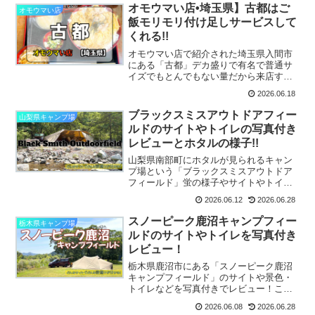
オモウマい店•埼玉県】古都はご
オモウマい店
飯モリモリ付け足しサービスして
くれる!!
オモウマい店で紹介された埼玉県入間市
にある「古都」デカ盛りで有名で普通サ
イズでもとんでもない量だから来店する
ときはご注意を!!お店の場所や口コミをま
2026.06.18
とめているよ♪
ブラックスミスアウトドアフィー
山梨県キャンプ場
ルドのサイトやトイレの写真付き
レビューとホタルの様子!!
山梨県南部町にホタルが見られるキャン
プ場という「ブラックスミスアウトドア
フィールド」蛍の様子やサイトやトイレ
を写真付きでレビューしているよ!!
2026.06.12
2026.06.28
スノーピーク鹿沼キャンプフィー
栃木県キャンプ場
ルドのサイトやトイレを写真付き
レビュー！
栃木県鹿沼市にある「スノーピーク鹿沼
キャンプフィールド」のサイトや景色・
トイレなどを写真付きでレビュー！これ
からいく人の気になる答えが見つかるよ!!
2026.06.08
2026.06.28