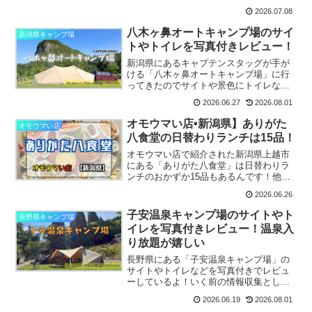
卵かけご飯が大人気。お店の場所やメニ
2026.07.08
ューをチェック！
八木ヶ鼻オートキャンプ場のサイ
新潟県キャンプ場
トやトイレを写真付きレビュー！
新潟県にあるキャプテンスタッグが手が
ける「八木ヶ鼻オートキャンプ場」に行
ってきたのでサイトや景色にトイレなど
を写真付きでレビューしているからいく
2026.06.27
2026.08.01
前の参考にしてみてね！
オモウマい店•新潟県】ありがた
オモウマい店
八食堂の日替わりランチは15品！
オモウマい店で紹介された新潟県上越市
にある「ありがた八食堂」は日替わりラ
ンチのおかずか15品もあるんです！他に
もお手頃に食べれるメニューがいっぱ
2026.06.26
い！！
子安温泉キャンプ場のサイトやト
長野県キャンプ場
イレを写真付きレビュー！温泉入
り放題が嬉しい
長野県にある「子安温泉キャンプ場」の
サイトやトイレなどを写真付きでレビュ
ーしているよ！いく前の情報収集として
参考にして楽しんできてね！
2026.06.19
2026.08.01