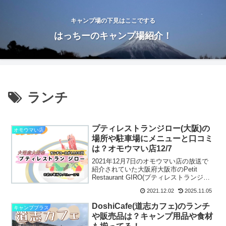
キャンプ場の下見はここでする
はっちーのキャンプ場紹介！
ランチ
プティレストランジロー(大阪)の
オモウマい店
場所や駐車場にメニューと口コミ
は？オモウマい店12/7
2021年12月7日のオモウマい店の放送で
紹介されていた大阪府大阪市のPetit
Restaurant GIRO(プティレストランジロ
ー)フランス料理なのにランチコースが格
2021.12.02
2025.11.05
安1100円と驚いちゃいましたよね！！！
フレンチでそんな価格見たこと...
DoshiCafe(道志カフェ)のランチ
キャンププラス
や販売品は？キャンプ用品や食材