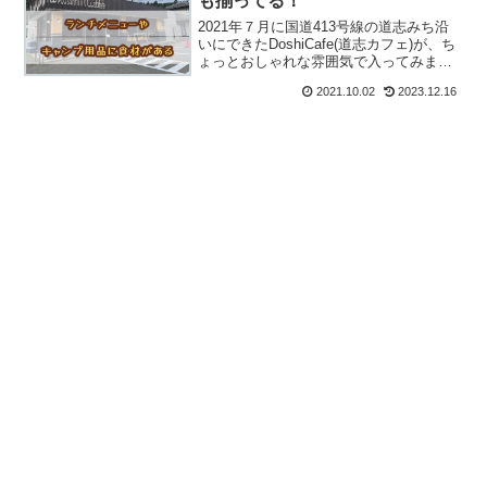
も揃ってる！
2021年７月に国道413号線の道志みち沿
いにできたDoshiCafe(道志カフェ)が、ち
ょっとおしゃれな雰囲気で入ってみまし
た。ずっと空きテナントだったので、こ
2021.10.02
2023.12.16
んなところでカフェだなんて、どんなも
のか興味津々です。気になる店内や、販
売品を...