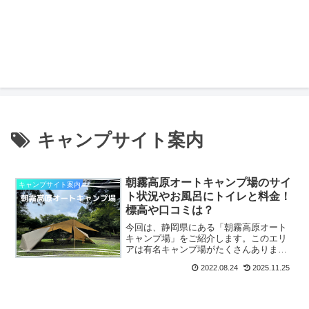
キャンプサイト案内
朝霧高原オートキャンプ場のサイ
キャンプサイト案内
ト状況やお風呂にトイレと料金！
標高や口コミは？
今回は、静岡県にある「朝霧高原オート
キャンプ場」をご紹介します。このエリ
アは有名キャンプ場がたくさんあります
が、こちらの朝霧高原オートキャンプ場
2022.08.24
2025.11.25
の林間の雰囲気が心地よくなんといって
もオーナーさんがとても良い方で、また
行きたいな！と感じるキャ...